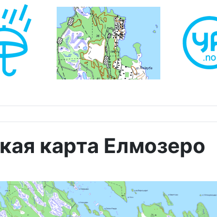
кая карта Елмозеро