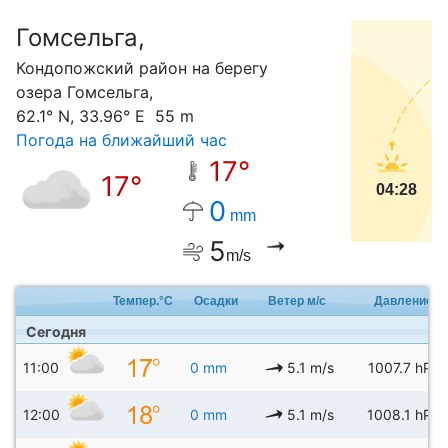
Гомсельга,
С
Кондопожский район на берегу
озера Гомсельга,
62.1° N, 33.96° E 55 m
Погода на ближайший час
17°
17°
04:28
0
mm
5
m/s
Темпер.°C
Осадки
Ветер м/с
Давление
Сегодня
11:00
0 mm
5.1 m/s
1007.7 hPa
12:00
0 mm
5.1 m/s
1008.1 hPa