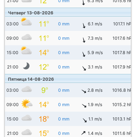
21:00
0 mm
6.3 m/s
1015.6 hPa
Четверг 13-08-2026
03:00
0 mm
6.1 m/s
1017.1 hPa
09:00
0 mm
7.3 m/s
1017.6 hPa
15:00
0 mm
5.9 m/s
1017.8 hPa
21:00
0 mm
3.1 m/s
1017.9 hPa
Пятница 14-08-2026
03:00
0 mm
2.8 m/s
1016.8 hPa
09:00
0 mm
1.9 m/s
1015.2 hPa
15:00
0 mm
1.1 m/s
1013.1 hPa
21:00
0 mm
1.4 m/s
1011.6 hPa