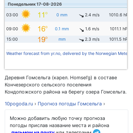
Понедельник 17-08-2026
03:00
0 mm
2.4 m/s
1010.6 hPa
09:00
0.1 mm
1.6 m/s
1011.1 hPa
15:00
mm
2.3 m/s
1011.5 hPa
Weather forecast from yr.no, delivered by the Norwegian Meteoro
Деревня Гомсельга (карел. Homsel’g) в составе
Кончезерского сельского поселения
Кондопожского района на берегу озера Гомсельга.
10pogoda.ru
›
Прогноз погоды Гомсельга
›
Можно добавить любую точку прогноза
погоды прислав название места и района
письмом на почту
или телеграмм