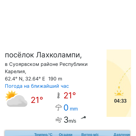
посёлок Лахколампи,
С
в Суоярвском районе Республики
Карелия,
62.4° N, 32.64° E 190 m
Погода на ближайший час
21°
21°
04:33
0
mm
3
m/s
Темпер.°C
Осадки
Ветер м/с
Давление