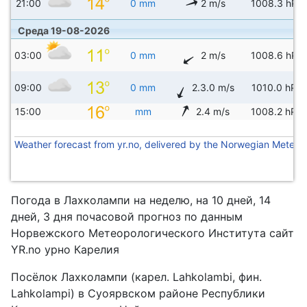
21:00
0 mm
2 m/s
1008.3 hPa
Среда 19-08-2026
03:00
0 mm
2 m/s
1008.6 hPa
09:00
0 mm
2.3.0 m/s
1010.0 hPa
15:00
mm
2.4 m/s
1008.2 hPa
Weather forecast from yr.no, delivered by the Norwegian Meteoro
Погода в Лахколампи на неделю, на 10 дней, 14
дней, 3 дня почасовой прогноз по данным
Норвежского Метеорологического Института сайт
YR.no урно Карелия
Посёлок Лахколампи (карел. Lahkolambi, фин.
Lahkolampi) в Суоярвском районе Республики