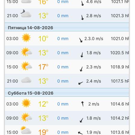
15:00
0 mm
4.6 m/s
1021.1 hPa
21:00
0 mm
2.8 m/s
1021.3 hPa
Пятница 14-08-2026
03:00
0 mm
2.3.0 m/s
1021.0 hPa
09:00
0 mm
1.8 m/s
1020.5 hPa
15:00
0 mm
2.3 m/s
1018.9 hPa
21:00
0 mm
2.4 m/s
1017.5 hPa
Суббота 15-08-2026
03:00
0 mm
2 m/s
1014.6 hPa
09:00
0 mm
1.8 m/s
1014.2 hPa
15:00
0 mm
1.9 m/s
1013.6 hPa