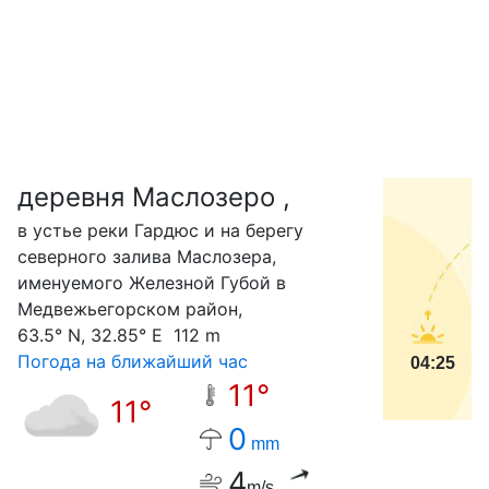
деревня Маслозеро ,
С
в устье реки Гардюс и на берегу
северного залива Маслозера,
именуемого Железной Губой в
Медвежьегорском район,
63.5° N, 32.85° E 112 m
Погода на ближайший час
04:25
11°
11°
0
mm
4
m/s