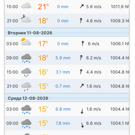
15:00
0 mm
5.6 m/s
1011.9 hPa
21:00
0 mm
4.6 m/s
1009.3 hPa
Вторник 11-08-2026
03:00
0 mm
6 m/s
1006.1 hPa
09:00
5.9 mm
6.2 m/s
1004.4 hPa
15:00
3.1 mm
4.4 m/s
1004.8 hPa
21:00
0.7 mm
1.6 m/s
1004.8 hPa
Среда 12-08-2026
03:00
9.8 mm
1.6 m/s
1004.4 hPa
09:00
7.8 mm
6.6 m/s
1004.1 hPa