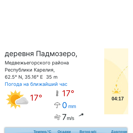
деревня Падмозеро,
С
Медвежьегорского района
Республики Карелия,
62.5° N, 35.16° E 35 m
Погода на ближайший час
17°
17°
04:17
0
mm
7
m/s
Темпер.°C
Осадки
Ветер м/с
Давление