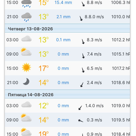
15:00
15.4 mm
8.8 m/s
1006.3 hPa
21:00
2.1 mm
8.8.0 m/s
1010.0 hPa
Четверг 13-08-2026
03:00
0.1 mm
8.3 m/s
1012.2 hPa
09:00
0 mm
7.4 m/s
1015.1 hPa
15:00
0 mm
6.5 m/s
1017.2 hPa
21:00
0 mm
2.4 m/s
1018.6 hPa
Пятница 14-08-2026
03:00
0 mm
1.4.0 m/s
1019.0 hPa
09:00
0 mm
0.3 m/s
1019.5 hPa
15:00
0 mm
0.9 m/s
1018.4 hPa