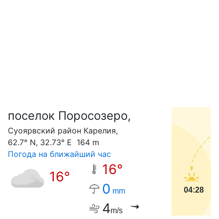
поселок Поросозеро,
С
Суоярвский район Карелия,
62.7° N, 32.73° E 164 m
Погода на ближайший час
16°
16°
0
04:28
mm
4
m/s