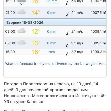
15:00
1.6 mm
2.6 m/s
1006.2 hPa
21:00
0 mm
2.1 m/s
1007.5 hPa
Вторник 18-08-2026
03:00
0 mm
2.1 m/s
1009.1 hPa
09:00
0 mm
2.2 m/s
1009.1 hPa
15:00
mm
2.7 m/s
1009.3 hPa
Weather forecast from yr.no, delivered by the Norwegian Meteoro
Погода в Поросозеро на неделю, на 10 дней, 14
дней, 3 дня почасовой прогноз по данным
Норвежского Метеорологического Института сайт
YR.no урно Карелия