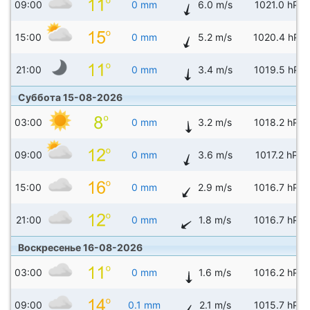
09:00
0 mm
6.0 m/s
1021.0 hPa
15:00
0 mm
5.2 m/s
1020.4 hPa
21:00
0 mm
3.4 m/s
1019.5 hPa
Суббота 15-08-2026
03:00
0 mm
3.2 m/s
1018.2 hPa
09:00
0 mm
3.6 m/s
1017.2 hPa
15:00
0 mm
2.9 m/s
1016.7 hPa
21:00
0 mm
1.8 m/s
1016.7 hPa
Воскресенье 16-08-2026
03:00
0 mm
1.6 m/s
1016.2 hPa
09:00
0.1 mm
2.1 m/s
1015.7 hPa