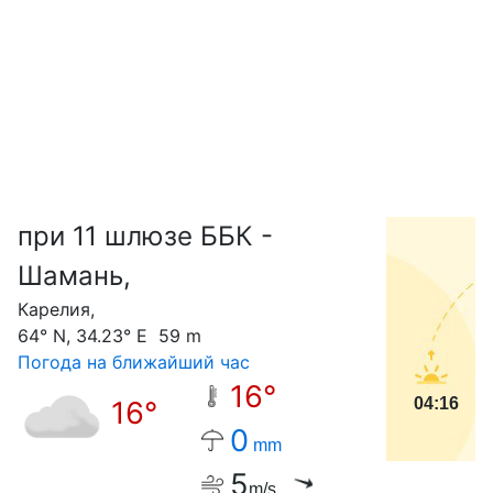
при 11 шлюзе ББК -
С
Шамань,
Карелия,
64° N, 34.23° E 59 m
Погода на ближайший час
16°
04:16
16°
0
mm
5
m/s