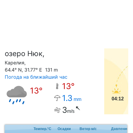
озеро Нюк,
С
Карелия,
64.4° N, 31.77° E 131 m
Погода на ближайший час
13°
13°
1.3
04:12
mm
3
m/s
Темпер.°C
Осадки
Ветер м/с
Давление