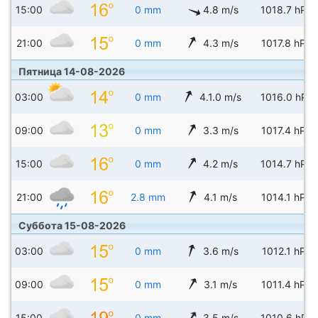
15:00
0 mm
4.8 m/s
1018.7 hPa
21:00
0 mm
4.3 m/s
1017.8 hPa
Пятница 14-08-2026
03:00
0 mm
4.1.0 m/s
1016.0 hPa
09:00
0 mm
3.3 m/s
1017.4 hPa
15:00
0 mm
4.2 m/s
1014.7 hPa
21:00
2.8 mm
4.1 m/s
1014.1 hPa
Суббота 15-08-2026
03:00
0 mm
3.6 m/s
1012.1 hPa
09:00
0 mm
3.1 m/s
1011.4 hPa
15:00
0 mm
3.5 m/s
1010.6 hPa