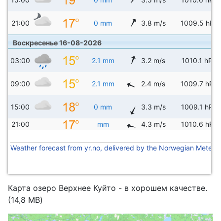
21:00
0 mm
3.8 m/s
1009.5 hPa
Воскресенье 16-08-2026
03:00
2.1 mm
3.2 m/s
1010.1 hPa
09:00
2.1 mm
2.4 m/s
1009.7 hPa
15:00
0 mm
3.3 m/s
1009.1 hPa
21:00
mm
4.3 m/s
1010.6 hPa
Weather forecast from yr.no, delivered by the Norwegian Meteoro
Карта озеро Верхнее Куйто - в хорошем качестве.
(14,8 MB)