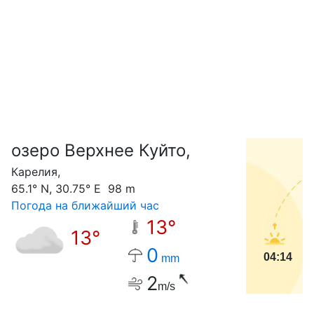
озеро Верхнее Куйто,
С
Карелия,
65.1° N, 30.75° E 98 m
Погода на ближайший час
13°
13°
0
04:14
mm
2
m/s