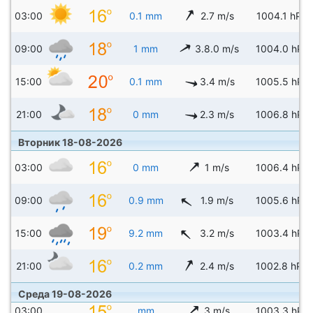
03:00
0.1 mm
2.7 m/s
1004.1 hPa
09:00
1 mm
3.8.0 m/s
1004.0 hPa
15:00
0.1 mm
3.4 m/s
1005.5 hPa
21:00
0 mm
2.3 m/s
1006.8 hPa
Вторник 18-08-2026
03:00
0 mm
1 m/s
1006.4 hPa
09:00
0.9 mm
1.9 m/s
1005.6 hPa
15:00
9.2 mm
3.2 m/s
1003.4 hPa
21:00
0.2 mm
2.4 m/s
1002.8 hPa
Среда 19-08-2026
03:00
mm
3 m/s
1003.3 hPa