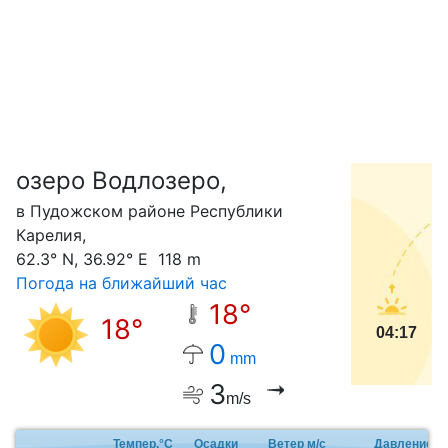
озеро Водлозеро,
С
в Пудожском районе Республики
Карелия,
62.3° N, 36.92° E 118 m
Погода на ближайший час
18°
18°
04:17
0
mm
3
m/s
Темпер.°C
Осадки
Ветер м/с
Давление