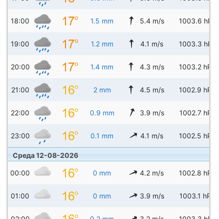
18:00
1.5 mm
5.4 m/s
1003.6 hPa
19:00
1.2 mm
4.1 m/s
1003.3 hPa
20:00
1.4 mm
4.3 m/s
1003.2 hPa
21:00
2 mm
4.5 m/s
1002.9 hPa
22:00
0.9 mm
3.9 m/s
1002.7 hPa
23:00
0.1 mm
4.1 m/s
1002.5 hPa
Среда 12-08-2026
00:00
0 mm
4.2 m/s
1002.8 hPa
01:00
0 mm
3.9 m/s
1003.1 hPa
02:00
0.2 mm
3.2 m/s
1003.3 hPa