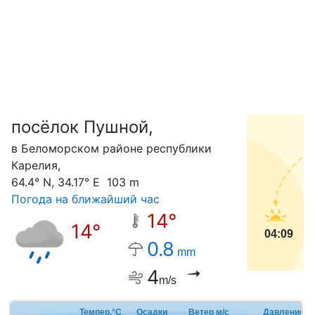
посёлок Пушной,
С
в Беломорском районе республики
Карелия,
64.4° N, 34.17° E 103 m
Погода на ближайший час
14°
14°
04:09
0.8
mm
4
m/s
Темпер.°C
Осадки
Ветер м/с
Давление