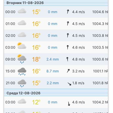
Вторник 11-08-2026
00:00
0 mm
4.4 m/s
1004.6 hPa
01:00
0 mm
4.5 m/s
1004.3 hPa
02:00
0 mm
4.5 m/s
1003.8 hPa
03:00
0 mm
4.6 m/s
1003.5 hPa
09:00
2.4 mm
4.8 m/s
1000.6 hPa
15:00
8.7 mm
3.2 m/s
1001.1 hPa
21:00
2.2 mm
1.8 m/s
1001.8 hPa
Среда 12-08-2026
03:00
0 mm
4.6 m/s
1004.2 hPa