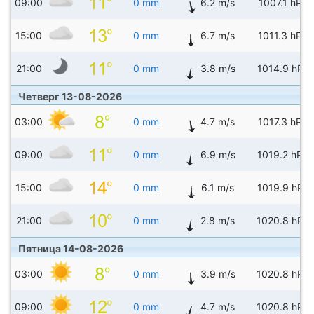
09:00
0 mm
6.2 m/s
1007.1 hPa
15:00
0 mm
6.7 m/s
1011.3 hPa
21:00
0 mm
3.8 m/s
1014.9 hPa
Четверг 13-08-2026
03:00
0 mm
4.7 m/s
1017.3 hPa
09:00
0 mm
6.9 m/s
1019.2 hPa
15:00
0 mm
6.1 m/s
1019.9 hPa
21:00
0 mm
2.8 m/s
1020.8 hPa
Пятница 14-08-2026
03:00
0 mm
3.9 m/s
1020.8 hPa
09:00
0 mm
4.7 m/s
1020.8 hPa