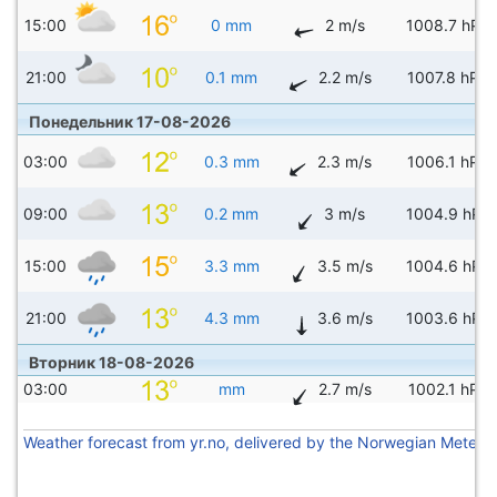
15:00
0 mm
2 m/s
1008.7 hPa
21:00
0.1 mm
2.2 m/s
1007.8 hPa
Понедельник 17-08-2026
03:00
0.3 mm
2.3 m/s
1006.1 hPa
09:00
0.2 mm
3 m/s
1004.9 hPa
15:00
3.3 mm
3.5 m/s
1004.6 hPa
21:00
4.3 mm
3.6 m/s
1003.6 hPa
Вторник 18-08-2026
03:00
mm
2.7 m/s
1002.1 hPa
Weather forecast from yr.no, delivered by the Norwegian Meteoro