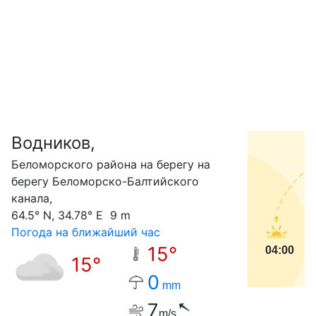
Водников,
С
Беломорского района на берегу на
берегу Беломорско-Балтийского
канала,
64.5° N, 34.78° E 9 m
Погода на ближайший час
15°
04:00
15°
0
mm
7
m/s