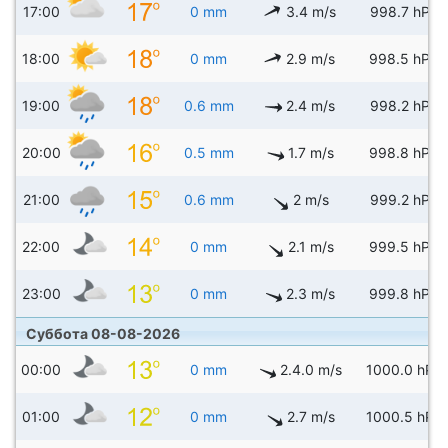
17:00
0 mm
3.4 m/s
998.7 hPa
18:00
0 mm
2.9 m/s
998.5 hPa
19:00
0.6 mm
2.4 m/s
998.2 hPa
20:00
0.5 mm
1.7 m/s
998.8 hPa
21:00
0.6 mm
2 m/s
999.2 hPa
22:00
0 mm
2.1 m/s
999.5 hPa
23:00
0 mm
2.3 m/s
999.8 hPa
Суббота 08-08-2026
00:00
0 mm
2.4.0 m/s
1000.0 hPa
01:00
0 mm
2.7 m/s
1000.5 hPa