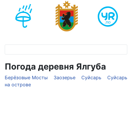
Погода деревня Ялгуба
Берёзовые Мосты
Заозерье
Суйсарь
Суйсарь
на острове