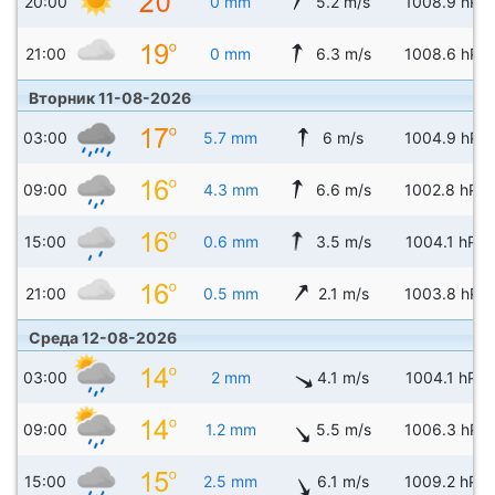
20:00
0 mm
5.2 m/s
1008.9 hPa
21:00
0 mm
6.3 m/s
1008.6 hPa
Вторник 11-08-2026
03:00
5.7 mm
6 m/s
1004.9 hPa
09:00
4.3 mm
6.6 m/s
1002.8 hPa
15:00
0.6 mm
3.5 m/s
1004.1 hPa
21:00
0.5 mm
2.1 m/s
1003.8 hPa
Среда 12-08-2026
03:00
2 mm
4.1 m/s
1004.1 hPa
09:00
1.2 mm
5.5 m/s
1006.3 hPa
15:00
2.5 mm
6.1 m/s
1009.2 hPa