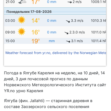
21:00
0 mm
2 m/s
1009.1 hPa
Понедельник 17-08-2026
03:00
0 mm
3.3 m/s
1010.3 hPa
09:00
0 mm
2.3.0 m/s
1011.0 hPa
15:00
mm
3.1 m/s
1011.4 hPa
Weather forecast from yr.no, delivered by the Norwegian Meteoro
Погода в Ялгубе Карелия на неделю, на 10 дней, 14
дней, 3 дня почасовой прогноз по данным
Норвежского Метеорологического Института сайт
YR.no урно Карелия
Я́лгуба (фин. Jallahti) — старинная деревня в
составе Заозерского сельского поселения