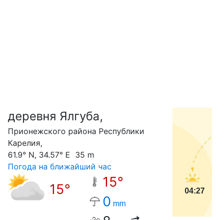
деревня Ялгуба,
С
Прионежского района Республики
Карелия,
61.9° N, 34.57° E 35 m
Погода на ближайший час
15°
15°
04:27
0
mm