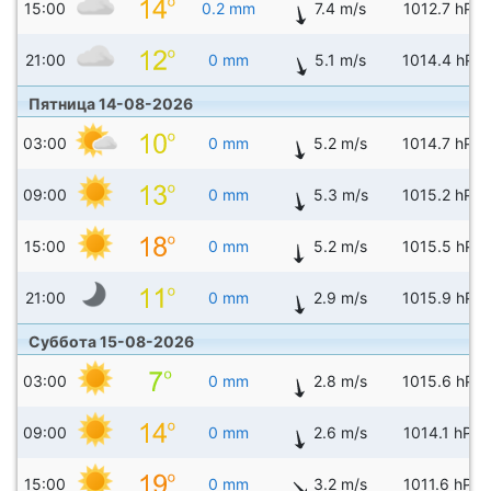
15:00
0.2 mm
7.4 m/s
1012.7 hPa
21:00
0 mm
5.1 m/s
1014.4 hPa
Пятница 14-08-2026
03:00
0 mm
5.2 m/s
1014.7 hPa
09:00
0 mm
5.3 m/s
1015.2 hPa
15:00
0 mm
5.2 m/s
1015.5 hPa
21:00
0 mm
2.9 m/s
1015.9 hPa
Суббота 15-08-2026
03:00
0 mm
2.8 m/s
1015.6 hPa
09:00
0 mm
2.6 m/s
1014.1 hPa
15:00
0 mm
3.2 m/s
1011.6 hPa