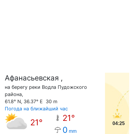
Афанасьевская ,
С
на берегу реки Водла Пудожского
района,
61.8° N, 36.37° E 30 m
Погода на ближайший час
21°
21°
04:25
0
mm