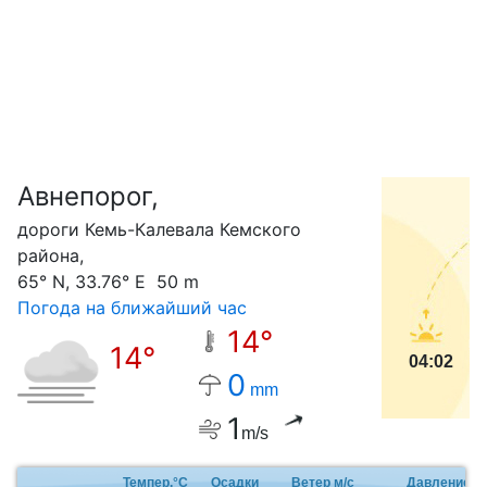
Авнепорог,
С
дороги Кемь-Калевала Кемского
района,
65° N, 33.76° E 50 m
Погода на ближайший час
14°
14°
04:02
0
mm
1
m/s
Темпер.°C
Осадки
Ветер м/с
Давление