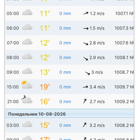
05:00
0 mm
1.2 m/s
1007.1 hPa
06:00
0 mm
1.5 m/s
1007.3 hPa
07:00
0 mm
2.8 m/s
1007.6 hPa
08:00
0 mm
2.9 m/s
1008.1 hPa
09:00
0 mm
3 m/s
1008.7 hPa
15:00
0 mm
3.4 m/s
1009.7 hPa
21:00
0 mm
2.7 m/s
1009.2 hPa
Понедельник 10-08-2026
03:00
0 mm
3.2 m/s
1008.2 hPa
09:00
0 mm
4.3 m/s
1006.8 hPa