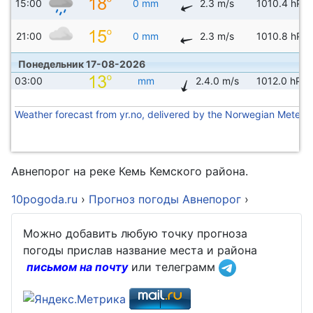
15:00
0 mm
2.3 m/s
1010.4 hPa
21:00
0 mm
2.3 m/s
1010.8 hPa
Понедельник 17-08-2026
03:00
mm
2.4.0 m/s
1012.0 hPa
Weather forecast from yr.no, delivered by the Norwegian Meteoro
Авнепорог на реке Кемь Кемского района.
10pogoda.ru
›
Прогноз погоды Авнепорог
›
Можно добавить любую точку прогноза
погоды прислав название места и района
письмом на почту
или телеграмм