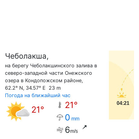
Чеболакша,
С
на берегу Чеболакшинского залива в
северо-западной части Онежского
озера в Кондопожском районе,
62.2° N, 34.57° E 23 m
Погода на ближайший час
21°
04:21
21°
0
mm
6
m/s