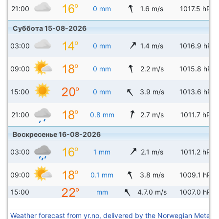
21:00
0 mm
1.6 m/s
1017.5 hPa
Суббота 15-08-2026
03:00
0 mm
1.4 m/s
1016.9 hPa
09:00
0 mm
2.2 m/s
1015.8 hPa
15:00
0 mm
3.9 m/s
1013.6 hPa
21:00
0.8 mm
2.7 m/s
1011.7 hPa
Воскресенье 16-08-2026
03:00
1 mm
2.1 m/s
1011.2 hPa
09:00
0.1 mm
3.8 m/s
1009.1 hPa
15:00
mm
4.7.0 m/s
1007.0 hPa
Weather forecast from yr.no, delivered by the Norwegian Meteoro