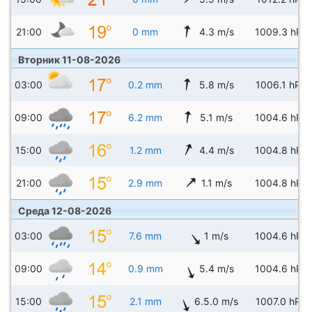
21:00
0 mm
4.3 m/s
1009.3 hPa
Вторник 11-08-2026
03:00
0.2 mm
5.8 m/s
1006.1 hPa
09:00
6.2 mm
5.1 m/s
1004.6 hPa
15:00
1.2 mm
4.4 m/s
1004.8 hPa
21:00
2.9 mm
1.1 m/s
1004.8 hPa
Среда 12-08-2026
03:00
7.6 mm
1 m/s
1004.6 hPa
09:00
0.9 mm
5.4 m/s
1004.6 hPa
15:00
2.1 mm
6.5.0 m/s
1007.0 hPa