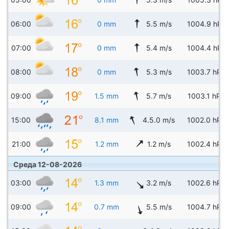
06:00
0 mm
5.5 m/s
1004.9 hPa
07:00
0 mm
5.4 m/s
1004.4 hPa
08:00
0 mm
5.3 m/s
1003.7 hPa
09:00
1.5 mm
5.7 m/s
1003.1 hPa
15:00
8.1 mm
4.5.0 m/s
1002.0 hPa
21:00
1.2 mm
1.2 m/s
1002.4 hPa
Среда 12-08-2026
03:00
1.3 mm
3.2 m/s
1002.6 hPa
09:00
0.7 mm
5.5 m/s
1004.7 hPa