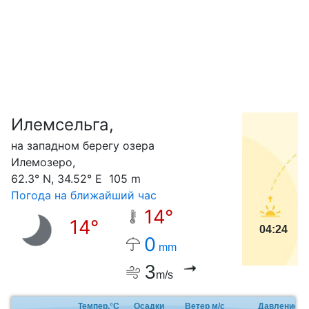
Илемсельга,
С
на западном берегу озера
Илемозеро,
62.3° N, 34.52° E 105 m
Погода на ближайший час
14°
14°
04:24
0
mm
3
m/s
Темпер.°C
Осадки
Ветер м/с
Давление