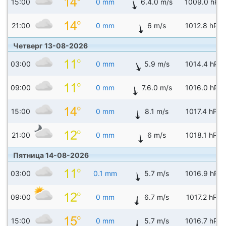
15:00
0 mm
6.4.0 m/s
1009.0 hPa
21:00
0 mm
6 m/s
1012.8 hPa
Четверг 13-08-2026
03:00
0 mm
5.9 m/s
1014.4 hPa
09:00
0 mm
7.6.0 m/s
1016.0 hPa
15:00
0 mm
8.1 m/s
1017.4 hPa
21:00
0 mm
6 m/s
1018.1 hPa
Пятница 14-08-2026
03:00
0.1 mm
5.7 m/s
1016.9 hPa
09:00
0 mm
6.7 m/s
1017.2 hPa
15:00
0 mm
5.7 m/s
1016.7 hPa