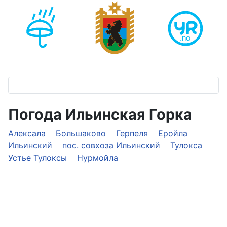
Погода Ильинская Горка
Алексала
Большаково
Герпеля
Еройла
Ильинский
пос. совхоза Ильинский
Тулокса
Устье Тулоксы
Нурмойла