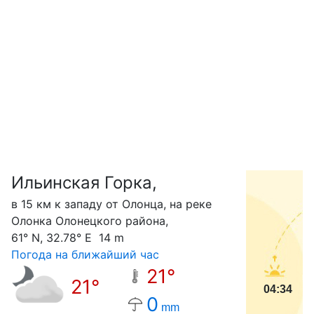
Ильинская Горка,
С
в 15 км к западу от Олонца, на реке
Олонка Олонецкого района,
61° N, 32.78° E 14 m
Погода на ближайший час
21°
21°
04:34
0
mm