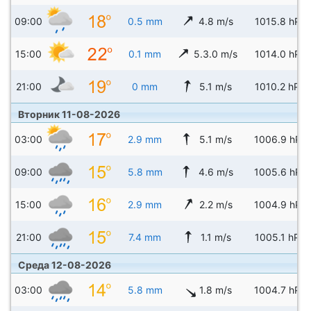
09:00
0.5 mm
4.8 m/s
1015.8 hPa
15:00
0.1 mm
5.3.0 m/s
1014.0 hPa
21:00
0 mm
5.1 m/s
1010.2 hPa
Вторник 11-08-2026
03:00
2.9 mm
5.1 m/s
1006.9 hPa
09:00
5.8 mm
4.6 m/s
1005.6 hPa
15:00
2.9 mm
2.2 m/s
1004.9 hPa
21:00
7.4 mm
1.1 m/s
1005.1 hPa
Среда 12-08-2026
03:00
5.8 mm
1.8 m/s
1004.7 hPa