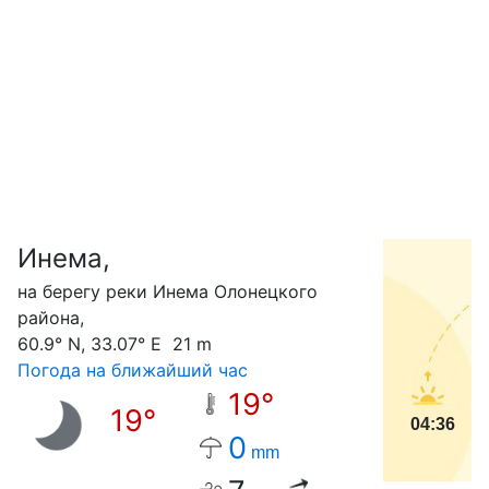
Инема,
С
на берегу реки Инема Олонецкого
района,
60.9° N, 33.07° E 21 m
Погода на ближайший час
19°
19°
04:36
0
mm