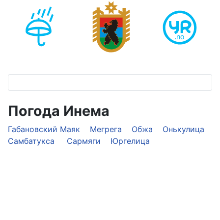
Погода Инема
Габановский Маяк
Мегрега
Обжа
Онькулица
Самбатукса
Сармяги
Юргелица