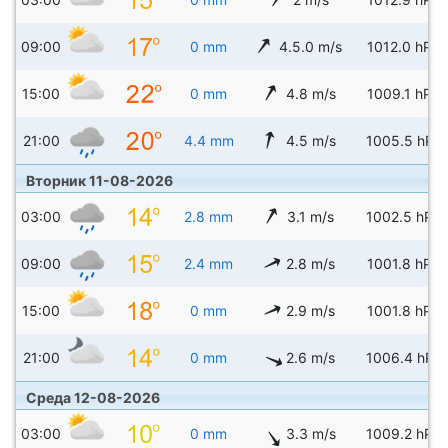
09:00
0 mm
4.5.0 m/s
1012.0 hPa
15:00
0 mm
4.8 m/s
1009.1 hPa
21:00
4.4 mm
4.5 m/s
1005.5 hPa
Вторник 11-08-2026
03:00
2.8 mm
3.1 m/s
1002.5 hPa
09:00
2.4 mm
2.8 m/s
1001.8 hPa
15:00
0 mm
2.9 m/s
1001.8 hPa
21:00
0 mm
2.6 m/s
1006.4 hPa
Среда 12-08-2026
03:00
0 mm
3.3 m/s
1009.2 hPa