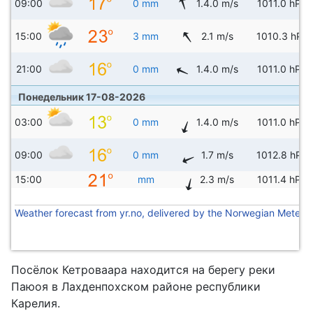
09:00
0 mm
1.4.0 m/s
1011.0 hPa
15:00
3 mm
2.1 m/s
1010.3 hPa
21:00
0 mm
1.4.0 m/s
1011.0 hPa
Понедельник 17-08-2026
03:00
0 mm
1.4.0 m/s
1011.0 hPa
09:00
0 mm
1.7 m/s
1012.8 hPa
15:00
mm
2.3 m/s
1011.4 hPa
Weather forecast from yr.no, delivered by the Norwegian Meteoro
Посёлок Кетроваара находится на берегу реки
Паюоя в Лахденпохском районе республики
Карелия.