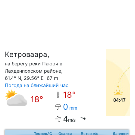
Кетроваара,
С
на берегу реки Паюоя в
Лахденпохском районе,
61.4° N, 29.56° E 67 m
Погода на ближайший час
18°
18°
04:47
0
mm
4
m/s
Темпер.°C
Осадки
Ветер м/с
Давление