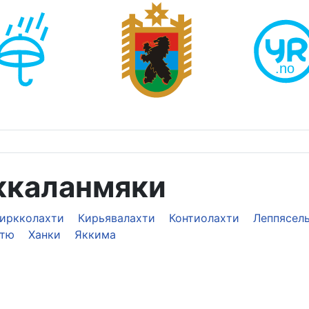
ккаланмяки
иркколахти
Кирьявалахти
Контиолахти
Леппясел
тю
Ханки
Яккима