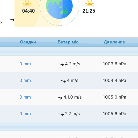
04:40
21:25
s
C
Осадки
Ветер м/с
Давление
0 mm
4.2 m/s
1003.6 hPa
0 mm
4 m/s
1004.4 hPa
0 mm
4.1.0 m/s
1005.0 hPa
0 mm
2.7 m/s
1005.6 hPa