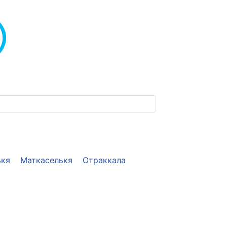
ькя
Маткаселькя
Отраккала