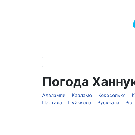
Погода Ханну
Алалампи
Кааламо
Кекоселькя
К
Партала
Пуйккола
Рускеала
Рют