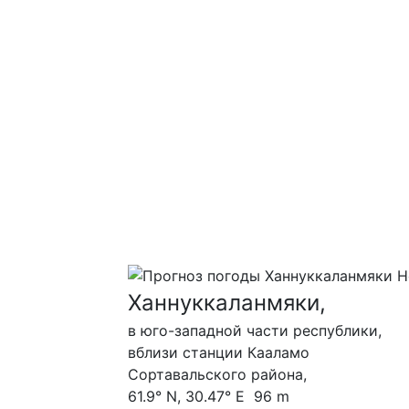
Ханнуккаланмяки,
в юго-западной части республики,
вблизи станции Кааламо
Сортавальского района,
61.9° N, 30.47° E 96 m