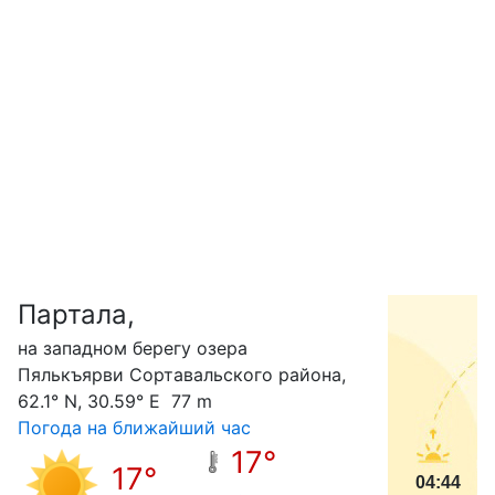
Партала,
С
на западном берегу озера
Пялькъярви Сортавальского района,
62.1° N, 30.59° E 77 m
Погода на ближайший час
17°
17°
04:44