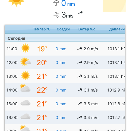
0
mm
3
m/s
Темпер.°C
Осадки
Ветер м/с
Давление
Сегодня
11:00
0 mm
2.9 m/s
1013.1 hPa
12:00
0 mm
2.9 m/s
1013.1 hPa
13:00
0 mm
3.1 m/s
1013.1 hPa
14:00
0 mm
3.1 m/s
1012.9 hPa
15:00
0 mm
3.5 m/s
1012.8 hPa
16:00
0 mm
3.4 m/s
1012.7 hPa