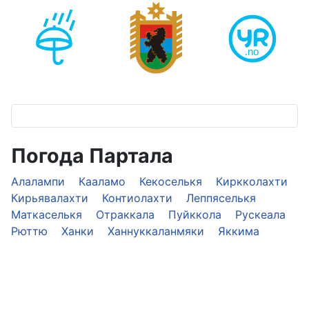
Погода Партала
Алалампи
Кааламо
Кекоселькя
Киркколахти
Кирьявалахти
Контиолахти
Леппяселькя
Маткаселькя
Отраккала
Пуйккола
Рускеала
Рюттю
Ханки
Ханнуккаланмяки
Яккима