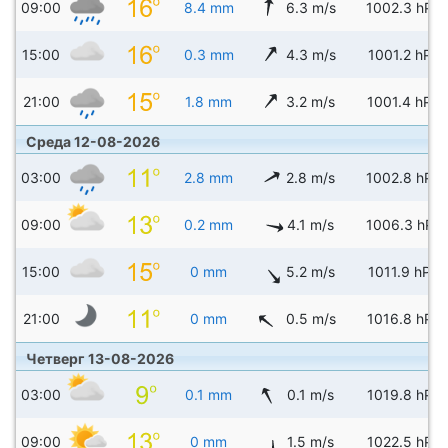
09:00
8.4 mm
6.3 m/s
1002.3 hPa
15:00
0.3 mm
4.3 m/s
1001.2 hPa
21:00
1.8 mm
3.2 m/s
1001.4 hPa
Среда 12-08-2026
03:00
2.8 mm
2.8 m/s
1002.8 hPa
09:00
0.2 mm
4.1 m/s
1006.3 hPa
15:00
0 mm
5.2 m/s
1011.9 hPa
21:00
0 mm
0.5 m/s
1016.8 hPa
Четверг 13-08-2026
03:00
0.1 mm
0.1 m/s
1019.8 hPa
09:00
0 mm
1.5 m/s
1022.5 hPa