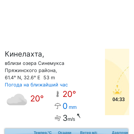
Кинелахта,
С
вблизи озера Синемукса
Пряжинского района,
61.4° N, 32.6° E 53 m
Погода на ближайший час
20°
20°
04:33
0
mm
3
m/s
Темпер.°C
Осадки
Ветер м/с
Давление