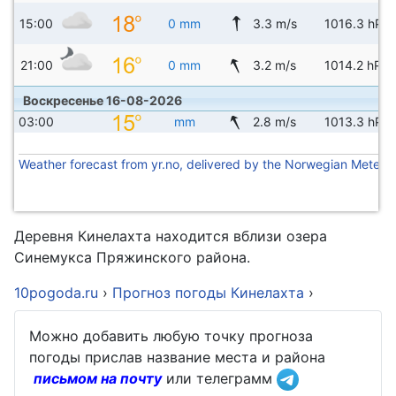
15:00
0 mm
3.3 m/s
1016.3 hPa
21:00
0 mm
3.2 m/s
1014.2 hPa
Воскресенье 16-08-2026
03:00
mm
2.8 m/s
1013.3 hPa
Weather forecast from yr.no, delivered by the Norwegian Meteoro
Деревня Кинелахта находится вблизи озера
Синемукса Пряжинского района.
10pogoda.ru
›
Прогноз погоды Кинелахта
›
Можно добавить любую точку прогноза
погоды прислав название места и района
письмом на почту
или телеграмм