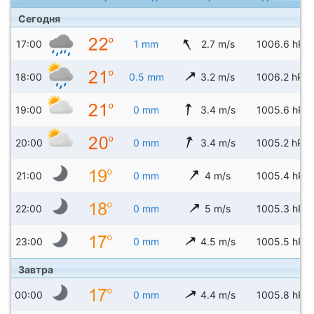
Сегодня
17:00
1 mm
2.7 m/s
1006.6 hPa
18:00
0.5 mm
3.2 m/s
1006.2 hPa
19:00
0 mm
3.4 m/s
1005.6 hPa
20:00
0 mm
3.4 m/s
1005.2 hPa
21:00
0 mm
4 m/s
1005.4 hPa
22:00
0 mm
5 m/s
1005.3 hPa
23:00
0 mm
4.5 m/s
1005.5 hPa
Завтра
00:00
0 mm
4.4 m/s
1005.8 hPa