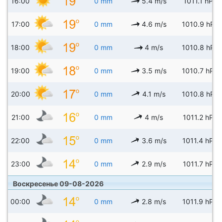
16:00
0 mm
5.4 m/s
1011.1 hPa
17:00
0 mm
4.6 m/s
1010.9 hPa
18:00
0 mm
4 m/s
1010.8 hPa
19:00
0 mm
3.5 m/s
1010.7 hPa
20:00
0 mm
4.1 m/s
1010.8 hPa
21:00
0 mm
4 m/s
1011.2 hPa
22:00
0 mm
3.6 m/s
1011.4 hPa
23:00
0 mm
2.9 m/s
1011.7 hPa
Воскресенье 09-08-2026
00:00
0 mm
2.8 m/s
1011.9 hPa