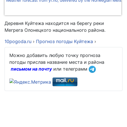
Weather forecast from yr.no, delivered by the Norwegian Meteoro
Деревня Куйтежа находится на берегу реки
Мегрега Олонецкого национального района.
10pogoda.ru
›
Прогноз погоды Куйтежа
›
Можно добавить любую точку прогноза
погоды прислав название места и района
письмом на почту
или телеграмм