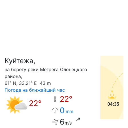
Куйтежа,
С
на берегу реки Мегрега Олонецкого
района,
61° N, 33.21° E 43 m
Погода на ближайший час
22°
22°
04:35
0
mm
6
m/s