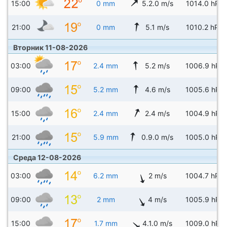
15:00
0 mm
5.2.0 m/s
1014.0 hPa
21:00
0 mm
5.1 m/s
1010.2 hPa
Вторник 11-08-2026
03:00
2.4 mm
5.2 m/s
1006.9 hPa
09:00
5.2 mm
4.6 m/s
1005.6 hPa
15:00
2.4 mm
2.4 m/s
1004.9 hPa
21:00
5.9 mm
0.9.0 m/s
1005.0 hPa
Среда 12-08-2026
03:00
6.2 mm
2 m/s
1004.7 hPa
09:00
2 mm
4 m/s
1005.9 hPa
15:00
1.7 mm
4.1.0 m/s
1009.0 hPa