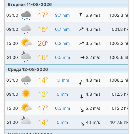
Вторник 11-08-2026
03:00
9.7 mm
6.9 m/s
1002.3 hPa
09:00
0.7 mm
4.6 m/s
1001.8 hPa
15:00
0.2 mm
3.5 m/s
1003.2 hPa
21:00
0.5 mm
2.2 m/s
1005.6 hPa
Среда 12-08-2026
03:00
1.1 mm
4.8 m/s
1008.2 hPa
09:00
0 mm
4.8 m/s
1012.5 hPa
15:00
0.3 mm
5.2 m/s
1015.2 hPa
21:00
0 mm
4.1 m/s
1017.8 hPa