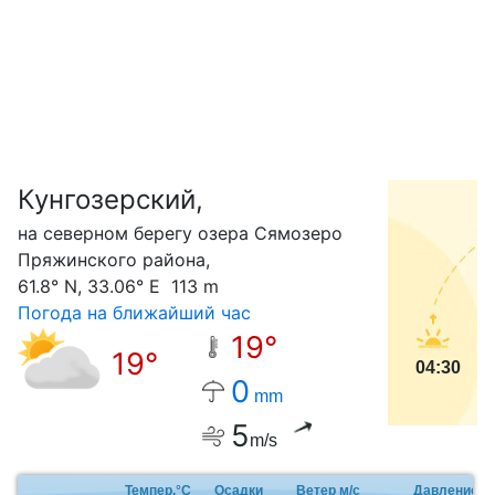
Кунгозерский,
С
на северном берегу озера Сямозеро
Пряжинского района,
61.8° N, 33.06° E 113 m
Погода на ближайший час
19°
19°
04:30
0
mm
5
m/s
Темпер.°C
Осадки
Ветер м/с
Давление