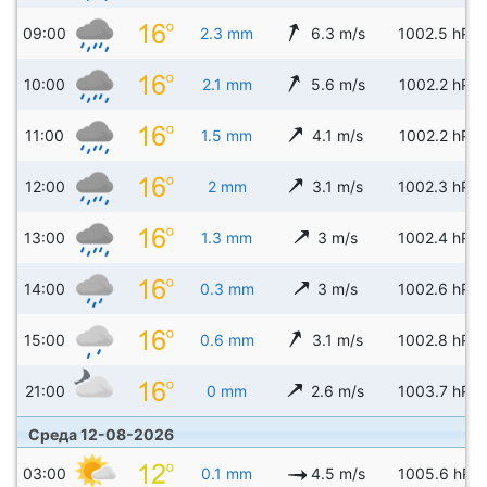
09:00
2.3 mm
6.3 m/s
1002.5 hPa
10:00
2.1 mm
5.6 m/s
1002.2 hPa
11:00
1.5 mm
4.1 m/s
1002.2 hPa
12:00
2 mm
3.1 m/s
1002.3 hPa
13:00
1.3 mm
3 m/s
1002.4 hPa
14:00
0.3 mm
3 m/s
1002.6 hPa
15:00
0.6 mm
3.1 m/s
1002.8 hPa
21:00
0 mm
2.6 m/s
1003.7 hPa
Среда 12-08-2026
03:00
0.1 mm
4.5 m/s
1005.6 hPa