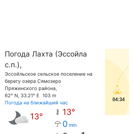
Погода Лахта (Эссойла
С
с.п.),
Эссойльское сельское поселение на
берегу озера Сямозеро
Пряжинского района,
62° N, 33.21° E 103 m
04:34
Погода на ближайший час
13°
13°
0
mm