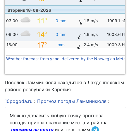
Вторник 18-08-2026
03:00
0 mm
1.8 m/s
1009.1 hPa
09:00
0 mm
1.9 m/s
1008.6 hPa
15:00
mm
2.4 m/s
1009.3 hPa
Weather forecast from yr.no, delivered by the Norwegian Meteoro
Посёлок Ламминкюля находится в Лахденпохском
районе республики Карелия.
10pogoda.ru
›
Прогноз погоды Ламминкюля
›
Можно добавить любую точку прогноза
погоды прислав название места и района
письмом на почту
или телеграмм