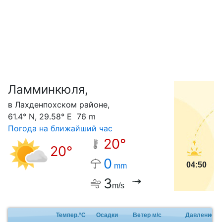
Ламминкюля,
С
в Лахденпохском районе,
61.4° N, 29.58° E 76 m
Погода на ближайший час
20°
20°
0
04:50
mm
3
m/s
Темпер.°C
Осадки
Ветер м/с
Давление