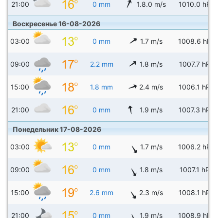
21:00
0 mm
1.8.0 m/s
1010.0 hPa
Воскресенье 16-08-2026
03:00
0 mm
1.7 m/s
1008.6 hPa
09:00
2.2 mm
1.8 m/s
1007.7 hPa
15:00
1.8 mm
2.4 m/s
1006.1 hPa
21:00
0 mm
1.9 m/s
1007.3 hPa
Понедельник 17-08-2026
03:00
0 mm
1.7 m/s
1006.2 hPa
09:00
0 mm
1.8 m/s
1007.1 hPa
15:00
2.6 mm
2.3 m/s
1008.1 hPa
21:00
0 mm
1.9 m/s
1008.9 hPa