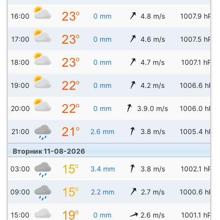
16:00
0 mm
4.8 m/s
1007.9 hPa
17:00
0 mm
4.6 m/s
1007.5 hPa
18:00
0 mm
4.7 m/s
1007.1 hPa
19:00
0 mm
4.2 m/s
1006.6 hPa
20:00
0 mm
3.9.0 m/s
1006.0 hPa
21:00
2.6 mm
3.8 m/s
1005.4 hPa
Вторник 11-08-2026
03:00
3.4 mm
3.8 m/s
1002.1 hPa
09:00
2.2 mm
2.7 m/s
1000.6 hPa
15:00
0 mm
2.6 m/s
1001.1 hPa