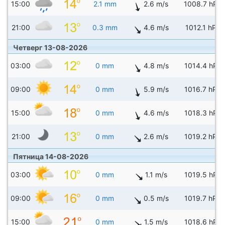
15:00
2.1 mm
2.6 m/s
1008.7 hPa
21:00
0.3 mm
4.6 m/s
1012.1 hPa
Четверг 13-08-2026
03:00
0 mm
4.8 m/s
1014.4 hPa
09:00
0 mm
5.9 m/s
1016.7 hPa
15:00
0 mm
4.6 m/s
1018.3 hPa
21:00
0 mm
2.6 m/s
1019.2 hPa
Пятница 14-08-2026
03:00
0 mm
1.1 m/s
1019.5 hPa
09:00
0 mm
0.5 m/s
1019.7 hPa
15:00
0 mm
1.5 m/s
1018.6 hPa