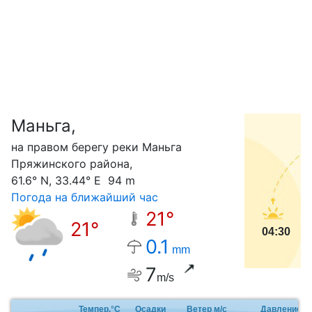
Маньга,
С
на правом берегу реки Маньга
Пряжинского района,
61.6° N, 33.44° E 94 m
Погода на ближайший час
21°
21°
04:30
0.1
mm
7
m/s
Темпер.°C
Осадки
Ветер м/с
Давление