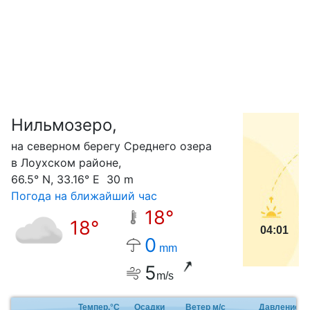
Нильмозеро,
С
на северном берегу Среднего озера
в Лоухском районе,
66.5° N, 33.16° E 30 m
Погода на ближайший час
18°
18°
04:01
0
mm
5
m/s
Темпер.°C
Осадки
Ветер м/с
Давление