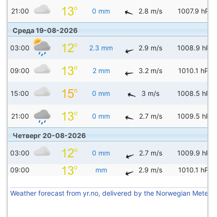
21:00
0 mm
2.8 m/s
1007.9 hPa
Среда 19-08-2026
03:00
2.3 mm
2.9 m/s
1008.9 hPa
09:00
2 mm
3.2 m/s
1010.1 hPa
15:00
0 mm
3 m/s
1008.5 hPa
21:00
0 mm
2.7 m/s
1009.5 hPa
Четверг 20-08-2026
03:00
0 mm
2.7 m/s
1009.9 hPa
09:00
mm
2.9 m/s
1010.1 hPa
Weather forecast from yr.no, delivered by the Norwegian Meteoro