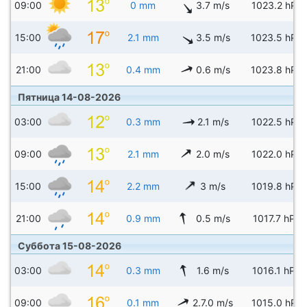
09:00
0 mm
3.7 m/s
1023.2 hPa
15:00
2.1 mm
3.5 m/s
1023.5 hPa
21:00
0.4 mm
0.6 m/s
1023.8 hPa
Пятница 14-08-2026
03:00
0.3 mm
2.1 m/s
1022.5 hPa
09:00
2.1 mm
2.0 m/s
1022.0 hPa
15:00
2.2 mm
3 m/s
1019.8 hPa
21:00
0.9 mm
0.5 m/s
1017.7 hPa
Суббота 15-08-2026
03:00
0.3 mm
1.6 m/s
1016.1 hPa
09:00
0.1 mm
2.7.0 m/s
1015.0 hPa