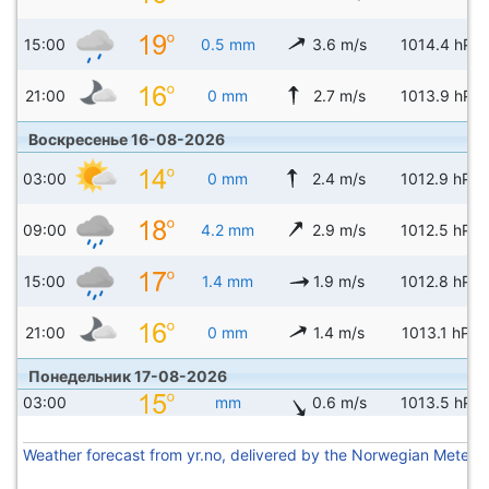
15:00
0.5 mm
3.6 m/s
1014.4 hPa
21:00
0 mm
2.7 m/s
1013.9 hPa
Воскресенье 16-08-2026
03:00
0 mm
2.4 m/s
1012.9 hPa
09:00
4.2 mm
2.9 m/s
1012.5 hPa
15:00
1.4 mm
1.9 m/s
1012.8 hPa
21:00
0 mm
1.4 m/s
1013.1 hPa
Понедельник 17-08-2026
03:00
mm
0.6 m/s
1013.5 hPa
Weather forecast from yr.no, delivered by the Norwegian Meteoro