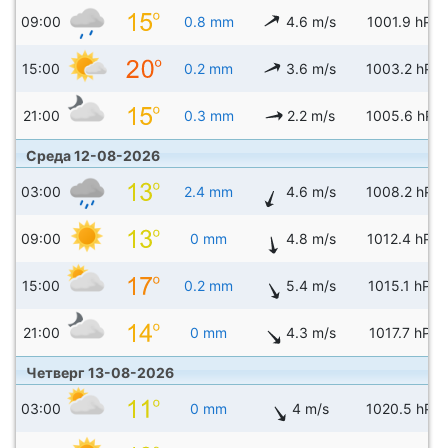
09:00
0.8 mm
4.6 m/s
1001.9 hPa
15:00
0.2 mm
3.6 m/s
1003.2 hPa
21:00
0.3 mm
2.2 m/s
1005.6 hPa
Среда 12-08-2026
03:00
2.4 mm
4.6 m/s
1008.2 hPa
09:00
0 mm
4.8 m/s
1012.4 hPa
15:00
0.2 mm
5.4 m/s
1015.1 hPa
21:00
0 mm
4.3 m/s
1017.7 hPa
Четверг 13-08-2026
03:00
0 mm
4 m/s
1020.5 hPa