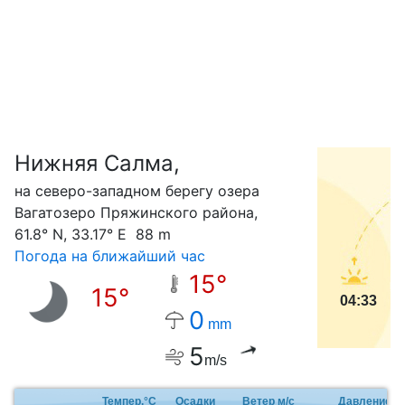
Нижняя Салма,
С
на северо-западном берегу озера
Вагатозеро Пряжинского района,
61.8° N, 33.17° E 88 m
Погода на ближайший час
15°
15°
04:33
0
mm
5
m/s
Темпер.°C
Осадки
Ветер м/с
Давление