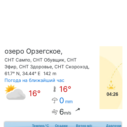
озеро Орзегское,
С
СНТ Сампо, СНТ Обувщик, СНТ
Эфир, СНТ Здоровье, СНТ Скороход,
61.7° N, 34.44° E 142 m
Погода на ближайший час
16°
16°
04:26
0
mm
6
m/s
Темпер.°C
Осадки
Ветер м/с
Давление