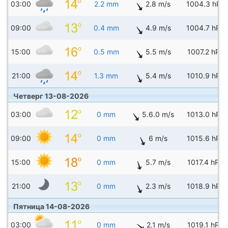
03:00
2.2 mm
2.8 m/s
1004.3 hPa
09:00
0.4 mm
4.9 m/s
1004.7 hPa
15:00
0.5 mm
5.5 m/s
1007.2 hPa
21:00
1.3 mm
5.4 m/s
1010.9 hPa
Четверг 13-08-2026
03:00
0 mm
5.6.0 m/s
1013.0 hPa
09:00
0 mm
6 m/s
1015.6 hPa
15:00
0 mm
5.7 m/s
1017.4 hPa
21:00
0 mm
2.3 m/s
1018.9 hPa
Пятница 14-08-2026
03:00
0 mm
2.1 m/s
1019.1 hPa