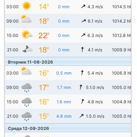
03:00
0 mm
4.3 m/s
1014.5 hPa
09:00
0 mm
6.1 m/s
1014.2 hPa
15:00
0 mm
6.3 m/s
1012.8 hPa
21:00
0 mm
4.1 m/s
1009.9 hPa
Вторник 11-08-2026
03:00
0.5 mm
5.4 m/s
1006.9 hPa
09:00
1.7 mm
5.1.0 m/s
1005.0 hPa
15:00
1.6 mm
4.6 m/s
1004.9 hPa
21:00
4.8 mm
1.5.0 m/s
1005.0 hPa
Среда 12-08-2026