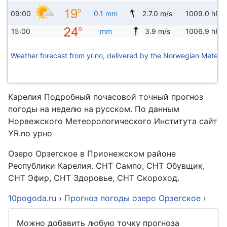
09:00
0.1 mm
2.7.0 m/s
1009.0 hPa
15:00
mm
3.9 m/s
1006.9 hPa
Weather forecast from yr.no, delivered by the Norwegian Meteoro
Карелия Подробный почасовой точный прогноз
погоды на неделю на русском. По данным
Норвежского Метеорологического Института сайт
YR.no урно
Озеро Орзегское в Прионежском районе
Республики Карелия. СНТ Сампо, СНТ Обувщик,
СНТ Эфир, СНТ Здоровье, СНТ Скороход.
10pogoda.ru
›
Прогноз погоды озеро Орзегское
›
Можно добавить любую точку прогноза