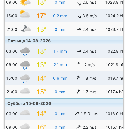
09:00
0 mm
2.6 m/s
1023.8 hPa
15:00
0.2 mm
3.5 m/s
1024.2 hPa
21:00
0 mm
2.4 m/s
1023.7 hPa
Пятница 14-08-2026
03:00
1.7 mm
2.4 m/s
1022.8 hPa
09:00
2.1 mm
2 m/s
1021.8 hPa
15:00
0.6 mm
1.8 m/s
1019.7 hPa
21:00
0 mm
1.7 m/s
1017.4 hPa
Суббота 15-08-2026
03:00
0 mm
1.9.0 m/s
1016.0 hPa
09:00
0 mm
2.2 m/s
1015.1 hPa