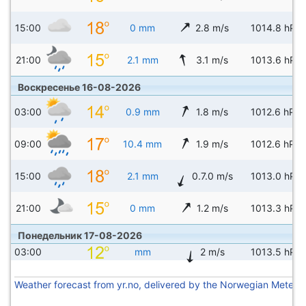
15:00
0 mm
2.8 m/s
1014.8 hPa
21:00
2.1 mm
3.1 m/s
1013.6 hPa
Воскресенье 16-08-2026
03:00
0.9 mm
1.8 m/s
1012.6 hPa
09:00
10.4 mm
1.9 m/s
1012.6 hPa
15:00
2.1 mm
0.7.0 m/s
1013.0 hPa
21:00
0 mm
1.2 m/s
1013.3 hPa
Понедельник 17-08-2026
03:00
mm
2 m/s
1013.5 hPa
Weather forecast from yr.no, delivered by the Norwegian Meteoro