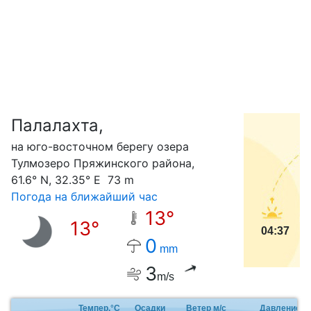
Палалахта,
С
на юго-восточном берегу озера
Тулмозеро Пряжинского района,
61.6° N, 32.35° E 73 m
Погода на ближайший час
13°
13°
04:37
0
mm
3
m/s
Темпер.°C
Осадки
Ветер м/с
Давление