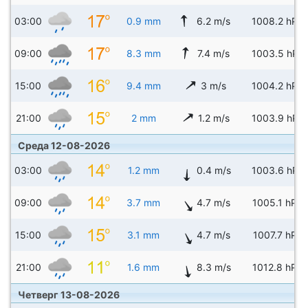
03:00
0.9 mm
6.2 m/s
1008.2 hPa
09:00
8.3 mm
7.4 m/s
1003.5 hPa
15:00
9.4 mm
3 m/s
1004.2 hPa
21:00
2 mm
1.2 m/s
1003.9 hPa
Среда 12-08-2026
03:00
1.2 mm
0.4 m/s
1003.6 hPa
09:00
3.7 mm
4.7 m/s
1005.1 hPa
15:00
3.1 mm
4.7 m/s
1007.7 hPa
21:00
1.6 mm
8.3 m/s
1012.8 hPa
Четверг 13-08-2026