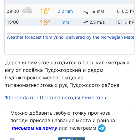
09:00
0.2 mm
1.9 m/s
1010.5 hPa
15:00
mm
2.5 m/s
1011.1 hPa
Weather forecast from yr.no, delivered by the Norwegian Meteoro
Деревня Римское находится в трёх километрах к
югу от посёлка Пудожгорский и рядом
Пудожгорское месторождение
титаномагнетитовых руд Пудожского района.
10pogoda.ru
›
Прогноз погоды Римское
›
Можно добавить любую точку прогноза
погоды прислав название места и района
письмом на почту
или телеграмм