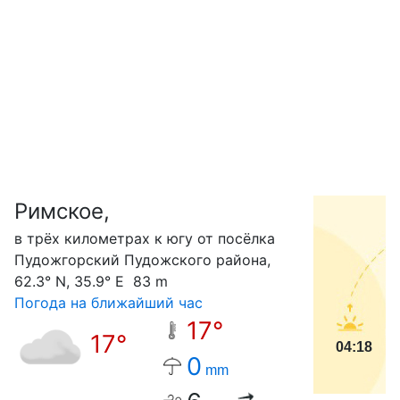
Римское,
С
в трёх километрах к югу от посёлка
Пудожгорский Пудожского района,
62.3° N, 35.9° E 83 m
Погода на ближайший час
17°
17°
04:18
0
mm