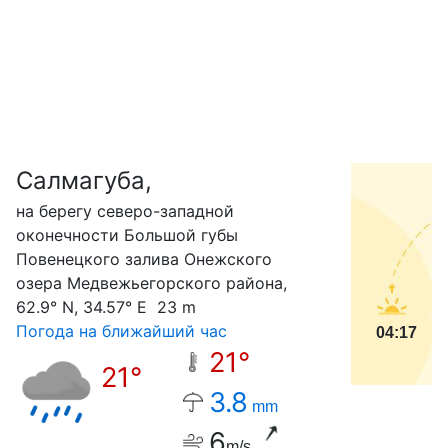
Салмагуба,
С
на берегу северо-западной
оконечности Большой губы
Повенецкого залива Онежского
озера Медвежьегорского района,
62.9° N, 34.57° E 23 m
Погода на ближайший час
04:17
21°
21°
3.8
mm
6
m/s