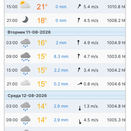
15:00
0 mm
5.4 m/s
1010.8 hPa
21:00
0 mm
4.5 m/s
1008.2 hPa
Вторник 11-08-2026
03:00
2 mm
4.9 m/s
1004.9 hPa
09:00
8.3 mm
4.7 m/s
1003.6 hPa
15:00
2.2 mm
3.4 m/s
1004.2 hPa
21:00
0.2 mm
0.8 m/s
1004.6 hPa
Среда 12-08-2026
03:00
2.9 mm
1.3 m/s
1004.8 hPa
09:00
2.9 mm
4.5 m/s
1005.3 hPa