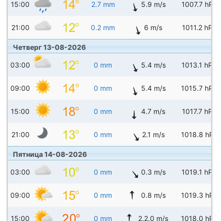
15:00
2.7 mm
5.9 m/s
1007.7 hPa
21:00
0.2 mm
6 m/s
1011.2 hPa
Четверг 13-08-2026
03:00
0 mm
5.4 m/s
1013.1 hPa
09:00
0 mm
5.4 m/s
1015.7 hPa
15:00
0 mm
4.7 m/s
1017.7 hPa
21:00
0 mm
2.1 m/s
1018.8 hPa
Пятница 14-08-2026
03:00
0 mm
0.3 m/s
1019.1 hPa
09:00
0 mm
0.8 m/s
1019.3 hPa
15:00
0 mm
2.2.0 m/s
1018.0 hPa