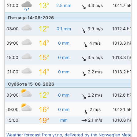
21:00
2.5 mm
4.3 m/s
1011.7 hPa
Пятница 14-08-2026
03:00
0.1 mm
3.9 m/s
1012.4 hPa
09:00
0 mm
4 m/s
1013.3 hPa
15:00
0 mm
3.5 m/s
1013.3 hPa
21:00
0 mm
2.2 m/s
1013.2 hPa
Суббота 15-08-2026
03:00
0 mm
2.2 m/s
1012.6 hPa
09:00
0 mm
2 m/s
1012.1 hPa
15:00
mm
2.1 m/s
1010.8 hPa
Weather forecast from yr.no, delivered by the Norwegian Meteoro