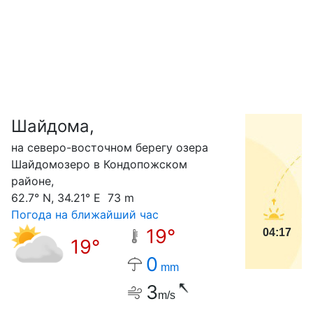
Шайдома,
С
на северо-восточном берегу озера
Шайдомозеро в Кондопожском
районе,
62.7° N, 34.21° E 73 m
Погода на ближайший час
19°
04:17
19°
0
mm
3
m/s