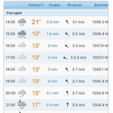
Темпер.°C
Осадки
Ветер м/с
Давление
Сегодня
14:00
0.9 mm
3.1 m/s
1009.2 hPa
15:00
1.4 mm
3.5 m/s
1008.4 hPa
16:00
0 mm
3.3 m/s
1007.9 hPa
17:00
0 mm
3.5.0 m/s
1007.0 hPa
18:00
0 mm
3.7 m/s
1006.1 hPa
19:00
0 mm
3.7 m/s
1005.4 hPa
20:00
0.1 mm
3.7 m/s
1004.9 hPa
21:00
0.4 mm
3.5 m/s
1004.4 hPa