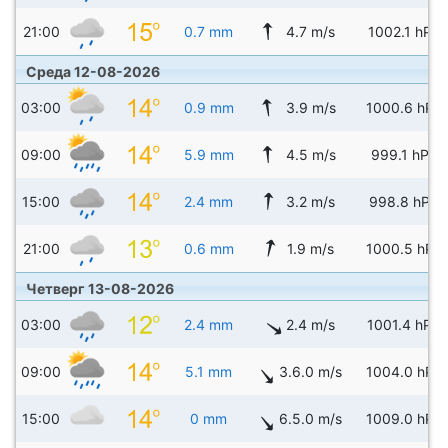
21:00
0.7 mm
4.7 m/s
1002.1 hPa
Среда 12-08-2026
03:00
0.9 mm
3.9 m/s
1000.6 hPa
09:00
5.9 mm
4.5 m/s
999.1 hPa
15:00
2.4 mm
3.2 m/s
998.8 hPa
21:00
0.6 mm
1.9 m/s
1000.5 hPa
Четверг 13-08-2026
03:00
2.4 mm
2.4 m/s
1001.4 hPa
09:00
5.1 mm
3.6.0 m/s
1004.0 hPa
15:00
0 mm
6.5.0 m/s
1009.0 hPa