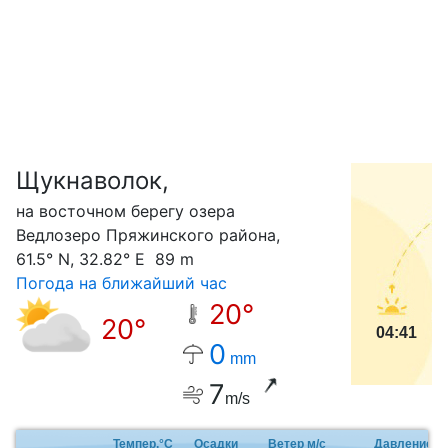
Щукнаволок,
С
на восточном берегу озера
Ведлозеро Пряжинского района,
61.5° N, 32.82° E 89 m
Погода на ближайший час
20°
20°
04:41
0
mm
7
m/s
Темпер.°C
Осадки
Ветер м/с
Давление