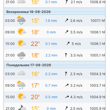
21:00
0.1 mm
2.1 m/s
1008.6 hPa
Воскресенье 16-08-2026
03:00
1.9 mm
2.6 m/s
1007.1 hPa
09:00
0 mm
3.5 m/s
1006.1 hPa
15:00
0.1 mm
5 m/s
1006.1 hPa
21:00
2.2 mm
3.3 m/s
1005.1 hPa
Понедельник 17-08-2026
03:00
0.2 mm
2.3 m/s
1004.3 hPa
09:00
0.7 mm
3.2 m/s
1003.7 hPa
15:00
0.5 mm
4.3 m/s
1004.9 hPa
21:00
0 mm
2.5 m/s
1005.9 hPa