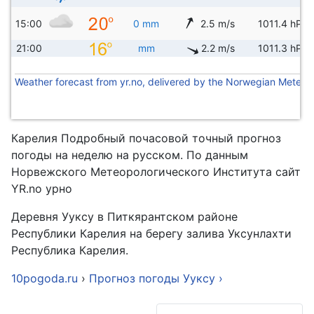
15:00
0 mm
2.5 m/s
1011.4 hPa
21:00
mm
2.2 m/s
1011.3 hPa
Weather forecast from yr.no, delivered by the Norwegian Meteoro
Карелия Подробный почасовой точный прогноз
погоды на неделю на русском. По данным
Норвежского Метеорологического Института сайт
YR.no урно
Деревня Ууксу в Питкярантском районе
Республики Карелия на берегу залива Уксунлахти
Республика Карелия.
10pogoda.ru
›
Прогноз погоды Ууксу ›