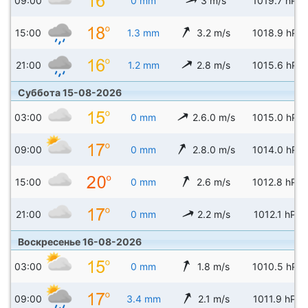
09:00
0 mm
3 m/s
1019.7 hPa
15:00
1.3 mm
3.2 m/s
1018.9 hPa
21:00
1.2 mm
2.8 m/s
1015.6 hPa
Суббота 15-08-2026
03:00
0 mm
2.6.0 m/s
1015.0 hPa
09:00
0 mm
2.8.0 m/s
1014.0 hPa
15:00
0 mm
2.6 m/s
1012.8 hPa
21:00
0 mm
2.2 m/s
1012.1 hPa
Воскресенье 16-08-2026
03:00
0 mm
1.8 m/s
1010.5 hPa
09:00
3.4 mm
2.1 m/s
1011.9 hPa