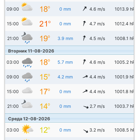
09:00
0 mm
4.6 m/s
1013.9 hPa
15:00
0 mm
4.7 m/s
1012.4 hPa
21:00
3.9 mm
4.5 m/s
1008.1 hPa
Вторник 11-08-2026
03:00
5.7 mm
4.6 m/s
1005.2 hPa
09:00
4.2 mm
4.4 m/s
1001.9 hPa
15:00
0 mm
4.4 m/s
1001.8 hPa
21:00
0 mm
2.7 m/s
1003.7 hPa
Среда 12-08-2026
03:00
0 mm
3.2 m/s
1008.5 hPa