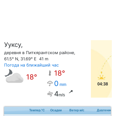
Ууксу,
С
деревня в Питкярантском районе,
61.5° N, 31.69° E 41 m
Погода на ближайший час
18°
18°
0
04:38
mm
4
m/s
Темпер.°C
Осадки
Ветер м/с
Давление