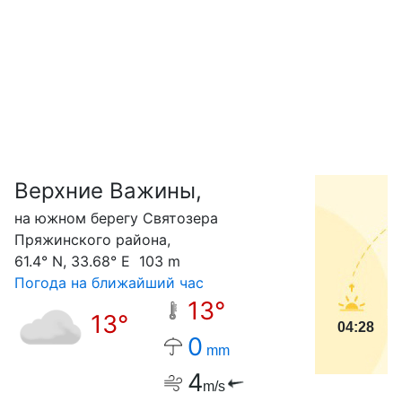
Верхние Важины,
С
на южном берегу Святозера
Пряжинского района,
61.4° N, 33.68° E 103 m
Погода на ближайший час
13°
13°
04:28
0
mm
4
m/s