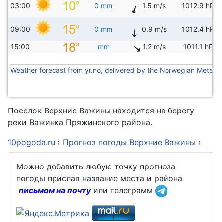
03:00
0 mm
1.5 m/s
1012.9 hPa
09:00
0 mm
0.9 m/s
1012.4 hPa
15:00
mm
1.2 m/s
1011.1 hPa
Weather forecast from yr.no, delivered by the Norwegian Meteoro
Поселок Верхние Важины находится на берегу
реки Важинка Пряжинского района.
10pogoda.ru
›
Прогноз погоды Верхние Важины
›
Можно добавить любую точку прогноза
погоды прислав название места и района
письмом на почту
или телеграмм