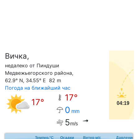
Вичка,
С
недалеко от Пиндуши
Медвежьегорского района,
62.9° N, 34.55° E 82 m
Погода на ближайший час
17°
17°
04:19
0
mm
5
m/s
Темпер.°C
Осадки
Ветер м/с
Давление