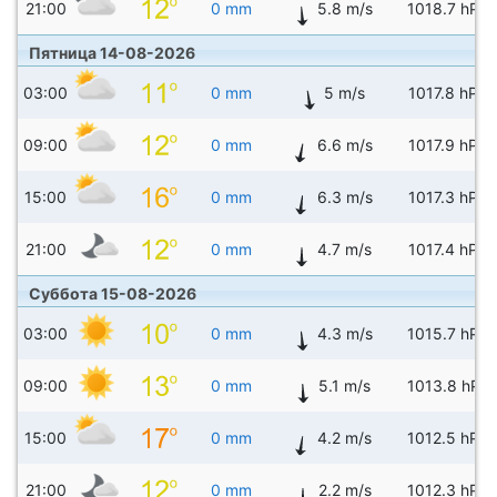
21:00
0 mm
5.8 m/s
1018.7 hPa
Пятница 14-08-2026
03:00
0 mm
5 m/s
1017.8 hPa
09:00
0 mm
6.6 m/s
1017.9 hPa
15:00
0 mm
6.3 m/s
1017.3 hPa
21:00
0 mm
4.7 m/s
1017.4 hPa
Суббота 15-08-2026
03:00
0 mm
4.3 m/s
1015.7 hPa
09:00
0 mm
5.1 m/s
1013.8 hPa
15:00
0 mm
4.2 m/s
1012.5 hPa
21:00
0 mm
2.2 m/s
1012.3 hPa