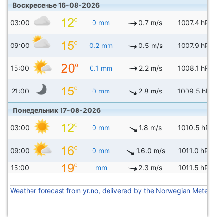
Воскресенье 16-08-2026
03:00
0 mm
0.7 m/s
1007.4 hPa
09:00
0.2 mm
0.5 m/s
1007.9 hPa
15:00
0.1 mm
2.2 m/s
1008.1 hPa
21:00
0 mm
2.8 m/s
1009.5 hPa
Понедельник 17-08-2026
03:00
0 mm
1.8 m/s
1010.5 hPa
09:00
0 mm
1.6.0 m/s
1011.0 hPa
15:00
mm
2.3 m/s
1011.5 hPa
Weather forecast from yr.no, delivered by the Norwegian Meteoro