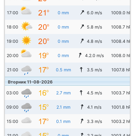
17:00
0 mm
6.0 m/s
1009.0 hPa
18:00
0 mm
5.8 m/s
1008.7 hPa
19:00
0 mm
4.8 m/s
1008.4 hPa
20:00
0 mm
4.2.0 m/s
1008.0 hPa
21:00
0.5 mm
3.5 m/s
1007.8 hPa
Вторник 11-08-2026
03:00
2.7 mm
4.5 m/s
1003.7 hPa
09:00
2.1 mm
4.1 m/s
1001.8 hPa
15:00
0.1 mm
3.3 m/s
1003.2 hPa
21:00
0 mm
2.2 m/s
1003.4 hPa