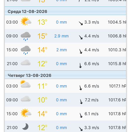
Среда 12-08-2026
03:00
0 mm
3.3 m/s
1004.5 hPa
09:00
2.9 mm
4.4 m/s
1006.8 hPa
15:00
2 mm
4.4 m/s
1010.3 hPa
21:00
0 mm
6.6 m/s
1015.8 hPa
Четверг 13-08-2026
03:00
0 mm
6.6 m/s
1017.1 hPa
09:00
0 mm
7.2 m/s
1017.6 hPa
15:00
0 mm
6.1 m/s
1017.8 hPa
21:00
0 mm
3.3 m/s
1017.8 hPa