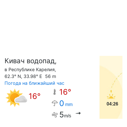
Кивач водопад,
С
в Республике Карелия,
62.3° N, 33.98° E 56 m
Погода на ближайший час
16°
16°
0
04:26
mm
5
m/s