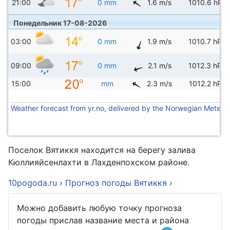
21:00
0 mm
1.6 m/s
1010.6 hPa
Понедельник 17-08-2026
03:00
0 mm
1.9 m/s
1010.7 hPa
09:00
0 mm
2.1 m/s
1012.3 hPa
15:00
mm
2.3 m/s
1012.2 hPa
Weather forecast from yr.no, delivered by the Norwegian Meteoro
Поселок Вятиккя находится на берегу залива
Кюллияйсенлахти в Лахденпохском районе.
10pogoda.ru
›
Прогноз погоды Вятиккя
›
Можно добавить любую точку прогноза
погоды прислав название места и района