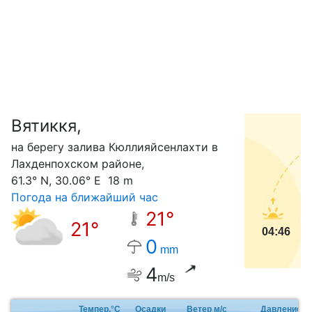
Вятиккя,
С
на берегу залива Кюллияйсенлахти в
Лахденпохском районе,
61.3° N, 30.06° E 18 m
Погода на ближайший час
21°
21°
04:46
0
mm
4
m/s
Темпер.°C
Осадки
Ветер м/с
Давление