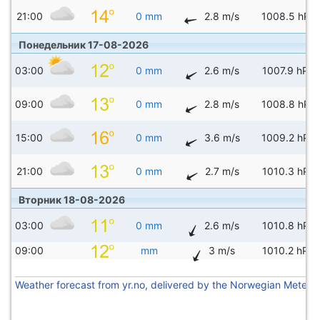
21:00
0 mm
2.8 m/s
1008.5 hPa
Понедельник 17-08-2026
03:00
0 mm
2.6 m/s
1007.9 hPa
09:00
0 mm
2.8 m/s
1008.8 hPa
15:00
0 mm
3.6 m/s
1009.2 hPa
21:00
0 mm
2.7 m/s
1010.3 hPa
Вторник 18-08-2026
03:00
0 mm
2.6 m/s
1010.8 hPa
09:00
mm
3 m/s
1010.2 hPa
Weather forecast from yr.no, delivered by the Norwegian Meteoro