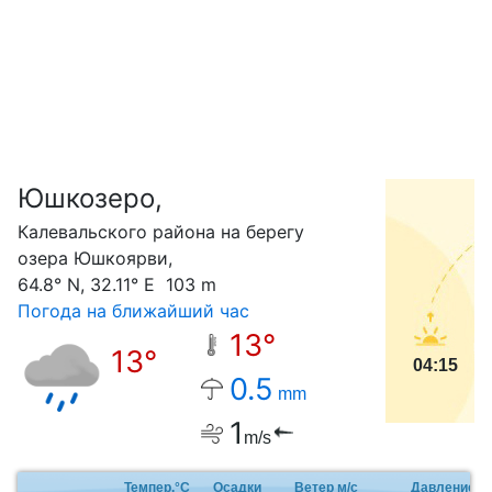
Юшкозеро,
С
Калевальского района на берегу
озера Юшкоярви,
64.8° N, 32.11° E 103 m
Погода на ближайший час
13°
13°
04:15
0.5
mm
1
m/s
Темпер.°C
Осадки
Ветер м/с
Давление