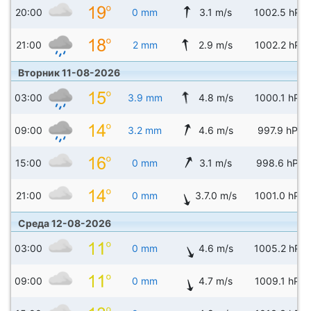
20:00
0 mm
3.1 m/s
1002.5 hPa
21:00
2 mm
2.9 m/s
1002.2 hPa
Вторник 11-08-2026
03:00
3.9 mm
4.8 m/s
1000.1 hPa
09:00
3.2 mm
4.6 m/s
997.9 hPa
15:00
0 mm
3.1 m/s
998.6 hPa
21:00
0 mm
3.7.0 m/s
1001.0 hPa
Среда 12-08-2026
03:00
0 mm
4.6 m/s
1005.2 hPa
09:00
0 mm
4.7 m/s
1009.1 hPa