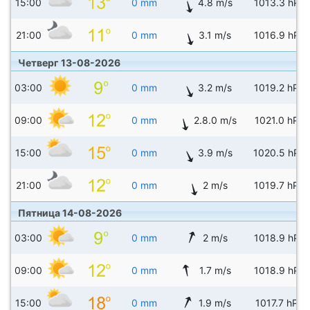
15:00
0 mm
4.8 m/s
1013.3 hPa
21:00
0 mm
3.1 m/s
1016.9 hPa
Четверг 13-08-2026
03:00
0 mm
3.2 m/s
1019.2 hPa
09:00
0 mm
2.8.0 m/s
1021.0 hPa
15:00
0 mm
3.9 m/s
1020.5 hPa
21:00
0 mm
2 m/s
1019.7 hPa
Пятница 14-08-2026
03:00
0 mm
2 m/s
1018.9 hPa
09:00
0 mm
1.7 m/s
1018.9 hPa
15:00
0 mm
1.9 m/s
1017.7 hPa