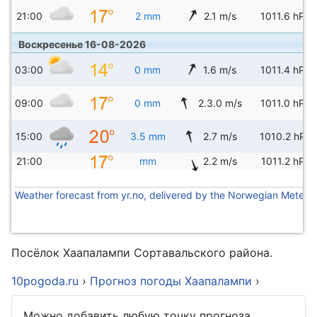
21:00
2 mm
2.1 m/s
1011.6 hPa
Воскресенье 16-08-2026
03:00
0 mm
1.6 m/s
1011.4 hPa
09:00
0 mm
2.3.0 m/s
1011.0 hPa
15:00
3.5 mm
2.7 m/s
1010.2 hPa
21:00
mm
2.2 m/s
1011.2 hPa
Weather forecast from yr.no, delivered by the Norwegian Meteoro
Посёлок Хаапалампи Сортавальского района.
10pogoda.ru
›
Прогноз погоды Хаапалампи
›
Можно добавить любую точку прогноза