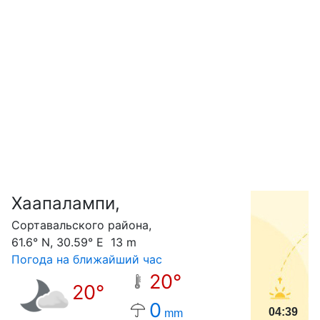
Хаапалампи,
С
Сортавальского района,
61.6° N, 30.59° E 13 m
Погода на ближайший час
20°
20°
0
04:39
mm