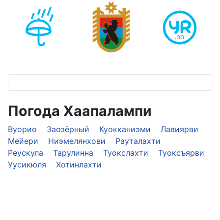
Погода Хаапалампи
Вуорио
Заозёрный
Куокканиэми
Лавиярви
Мейери
Ниэмелянхови
Рауталахти
Реускула
Тарулинна
Туокслахти
Туоксъярви
Уусикюля
Хотинлахти