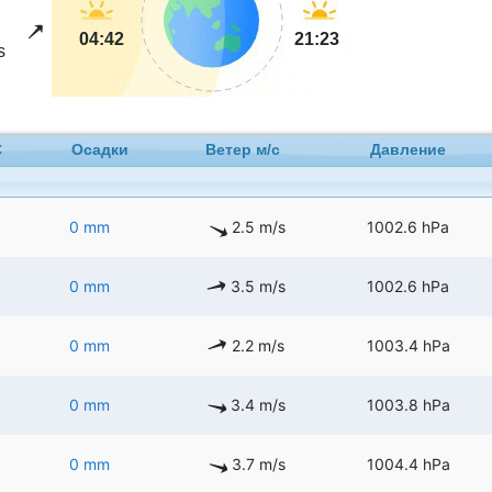
04:42
21:23
s
C
Осадки
Ветер м/с
Давление
0 mm
2.5 m/s
1002.6 hPa
0 mm
3.5 m/s
1002.6 hPa
0 mm
2.2 m/s
1003.4 hPa
0 mm
3.4 m/s
1003.8 hPa
0 mm
3.7 m/s
1004.4 hPa