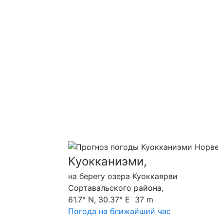
Куокканиэми,
на берегу озера Куоккаярви
Сортавальского района,
61.7° N, 30.37° E 37 m
Погода на ближайший час