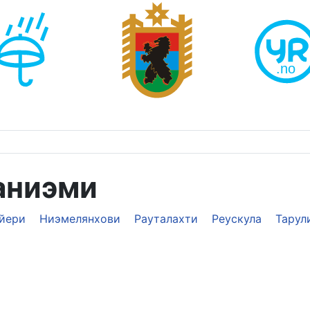
аниэми
йери
Ниэмелянхови
Рауталахти
Реускула
Тарул