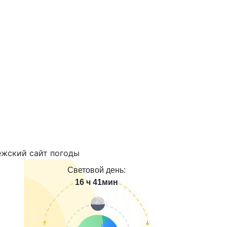
Световой день:
16 ч 41мин