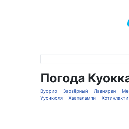
Погода Куокк
Вуорио
Заозёрный
Лавиярви
Ме
Уусикюля
Хаапалампи
Хотинлахти