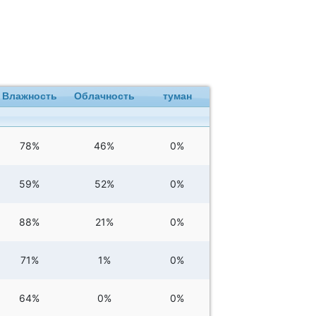
Влажность
Облачность
туман
78%
46%
0%
59%
52%
0%
88%
21%
0%
71%
1%
0%
64%
0%
0%