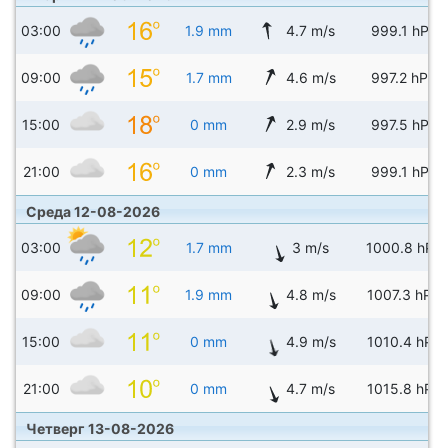
03:00
1.9 mm
4.7 m/s
999.1 hPa
09:00
1.7 mm
4.6 m/s
997.2 hPa
15:00
0 mm
2.9 m/s
997.5 hPa
21:00
0 mm
2.3 m/s
999.1 hPa
Среда 12-08-2026
03:00
1.7 mm
3 m/s
1000.8 hPa
09:00
1.9 mm
4.8 m/s
1007.3 hPa
15:00
0 mm
4.9 m/s
1010.4 hPa
21:00
0 mm
4.7 m/s
1015.8 hPa
Четверг 13-08-2026