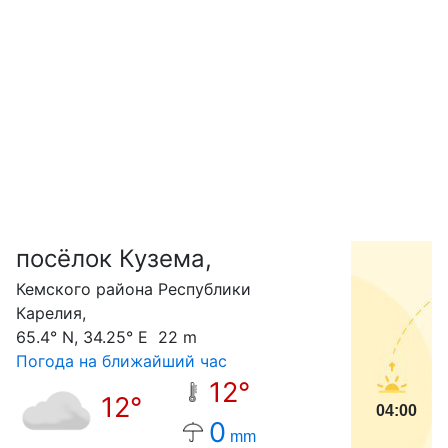
посёлок Кузема,
С
Кемского района Республики
Карелия,
65.4° N, 34.25° E 22 m
Погода на ближайший час
12°
12°
04:00
0
mm