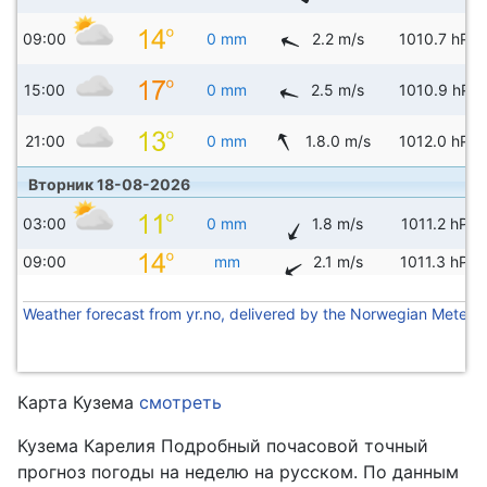
09:00
0 mm
2.2 m/s
1010.7 hPa
15:00
0 mm
2.5 m/s
1010.9 hPa
21:00
0 mm
1.8.0 m/s
1012.0 hPa
Вторник 18-08-2026
03:00
0 mm
1.8 m/s
1011.2 hPa
09:00
mm
2.1 m/s
1011.3 hPa
Weather forecast from yr.no, delivered by the Norwegian Meteoro
Карта Кузема
смотреть
Кузема Карелия Подробный почасовой точный
прогноз погоды на неделю на русском. По данным