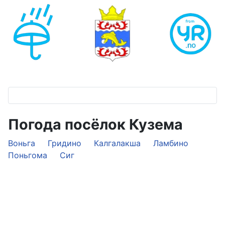
Погода посёлок Кузема
Воньга
Гридино
Калгалакша
Ламбино
Поньгома
Сиг