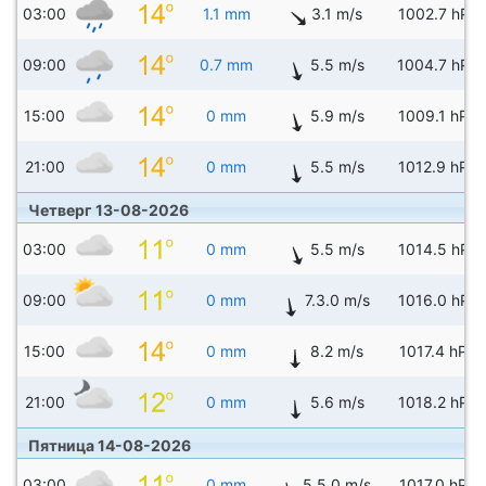
03:00
1.1 mm
3.1 m/s
1002.7 hPa
09:00
0.7 mm
5.5 m/s
1004.7 hPa
15:00
0 mm
5.9 m/s
1009.1 hPa
21:00
0 mm
5.5 m/s
1012.9 hPa
Четверг 13-08-2026
03:00
0 mm
5.5 m/s
1014.5 hPa
09:00
0 mm
7.3.0 m/s
1016.0 hPa
15:00
0 mm
8.2 m/s
1017.4 hPa
21:00
0 mm
5.6 m/s
1018.2 hPa
Пятница 14-08-2026
03:00
0 mm
5.5.0 m/s
1017.0 hPa