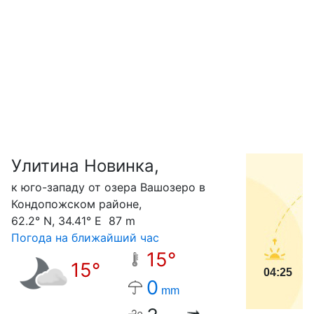
Улитина Новинка,
С
к юго-западу от озера Вашозеро в
Кондопожском районе,
62.2° N, 34.41° E 87 m
Погода на ближайший час
15°
15°
04:25
0
mm