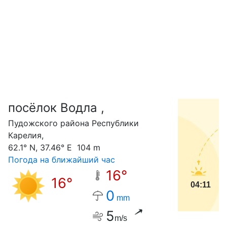
посёлок Водла ,
С
Пудожского района Республики
Карелия,
62.1° N, 37.46° E 104 m
Погода на ближайший час
16°
16°
04:11
0
mm
5
m/s