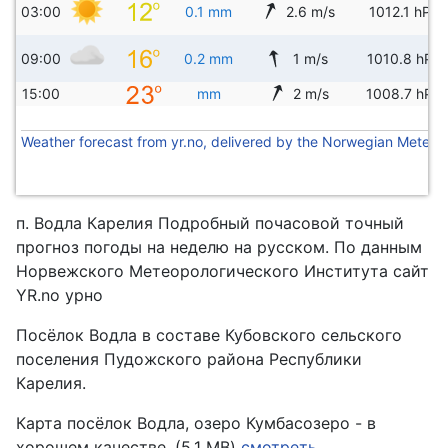
03:00
0.1 mm
2.6 m/s
1012.1 hPa
09:00
0.2 mm
1 m/s
1010.8 hPa
15:00
mm
2 m/s
1008.7 hPa
Weather forecast from yr.no, delivered by the Norwegian Meteoro
п. Водла Карелия Подробный почасовой точный
прогноз погоды на неделю на русском. По данным
Норвежского Метеорологического Института сайт
YR.no урно
Посёлок Водла в составе Кубовского сельского
поселения Пудожского района Республики
Карелия.
Карта посёлок Водла, озеро Кумбасозеро - в
хорошем качестве. (5,1 MB)
смотреть