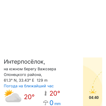
Интерпосёлок,
С
на южном берегу Важозера
Олонецкого района,
61.3° N, 33.43° E 129 m
Погода на ближайший час
20°
20°
04:40
0
mm