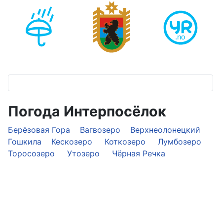
Погода Интерпосёлок
Берёзовая Гора
Вагвозеро
Верхнеолонецкий
Гошкила
Кескозеро
Коткозеро
Лумбозеро
Торосозеро
Утозеро
Чёрная Речка