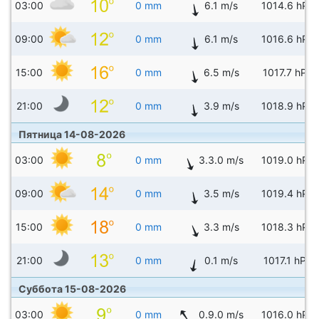
03:00
0 mm
6.1 m/s
1014.6 hPa
09:00
0 mm
6.1 m/s
1016.6 hPa
15:00
0 mm
6.5 m/s
1017.7 hPa
21:00
0 mm
3.9 m/s
1018.9 hPa
Пятница 14-08-2026
03:00
0 mm
3.3.0 m/s
1019.0 hPa
09:00
0 mm
3.5 m/s
1019.4 hPa
15:00
0 mm
3.3 m/s
1018.3 hPa
21:00
0 mm
0.1 m/s
1017.1 hPa
Суббота 15-08-2026
03:00
0 mm
0.9.0 m/s
1016.0 hPa