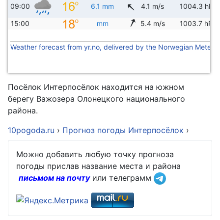
09:00
6.1 mm
4.1 m/s
1004.3 hPa
15:00
mm
5.4 m/s
1003.7 hPa
Weather forecast from yr.no, delivered by the Norwegian Meteoro
Посёлок Интерпосёлок находится на южном
берегу Важозера Олонецкого национального
района.
10pogoda.ru
›
Прогноз погоды Интерпосёлок
›
Можно добавить любую точку прогноза
погоды прислав название места и района
письмом на почту
или телеграмм