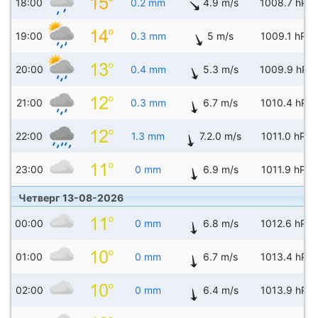
18:00
0.2 mm
4.9 m/s
1008.7 hPa
19:00
0.3 mm
5 m/s
1009.1 hPa
20:00
0.4 mm
5.3 m/s
1009.9 hPa
21:00
0.3 mm
6.7 m/s
1010.4 hPa
22:00
1.3 mm
7.2.0 m/s
1011.0 hPa
23:00
0 mm
6.9 m/s
1011.9 hPa
Четверг 13-08-2026
00:00
0 mm
6.8 m/s
1012.6 hPa
01:00
0 mm
6.7 m/s
1013.4 hPa
02:00
0 mm
6.4 m/s
1013.9 hPa