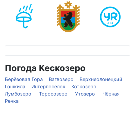
Погода Кескозеро
Берёзовая Гора
Вагвозеро
Верхнеолонецкий
Гошкила
Интерпосёлок
Коткозеро
Лумбозеро
Торосозеро
Утозеро
Чёрная
Речка