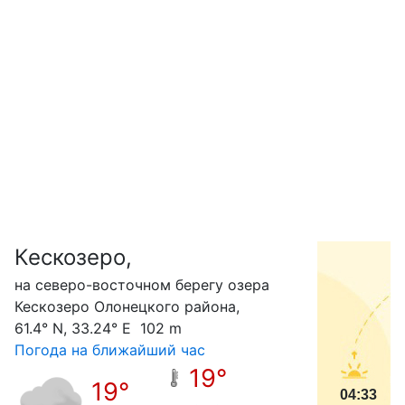
Кескозеро,
С
на северо-восточном берегу озера
Кескозеро Олонецкого района,
61.4° N, 33.24° E 102 m
Погода на ближайший час
19°
19°
04:33