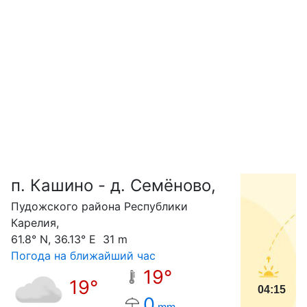
п. Кашино - д. Семёново,
С
Пудожского района Республики
Карелия,
61.8° N, 36.13° E 31 m
Погода на ближайший час
19°
19°
04:15
0