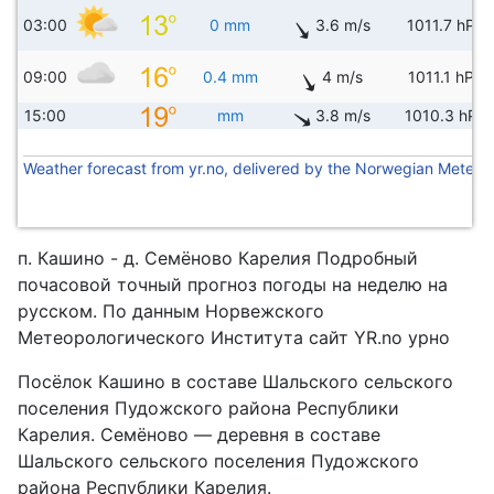
03:00
0 mm
3.6 m/s
1011.7 hPa
09:00
0.4 mm
4 m/s
1011.1 hPa
15:00
mm
3.8 m/s
1010.3 hPa
Weather forecast from yr.no, delivered by the Norwegian Meteoro
п. Кашино - д. Семёново Карелия Подробный
почасовой точный прогноз погоды на неделю на
русском. По данным Норвежского
Метеорологического Института сайт YR.no урно
Посёлок Кашино в составе Шальского сельского
поселения Пудожского района Республики
Карелия. Семёново — деревня в составе
Шальского сельского поселения Пудожского
района Республики Карелия.