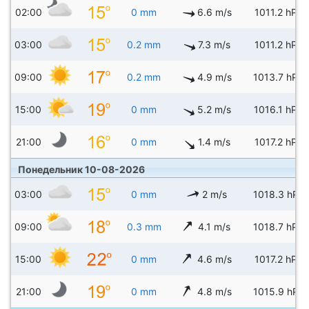
02:00
0 mm
6.6 m/s
1011.2 hPa
03:00
0.2 mm
7.3 m/s
1011.2 hPa
09:00
0.2 mm
4.9 m/s
1013.7 hPa
15:00
0 mm
5.2 m/s
1016.1 hPa
21:00
0 mm
1.4 m/s
1017.2 hPa
Понедельник 10-08-2026
03:00
0 mm
2 m/s
1018.3 hPa
09:00
0.3 mm
4.1 m/s
1018.7 hPa
15:00
0 mm
4.6 m/s
1017.2 hPa
21:00
0 mm
4.8 m/s
1015.9 hPa